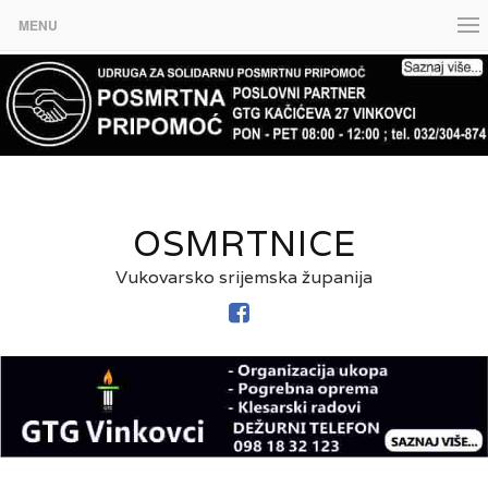
MENU
OSMRTNICE
Vukovarsko srijemska županija
FACEBOOK