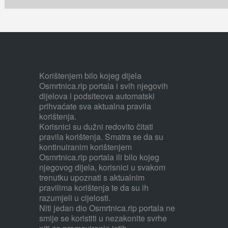
Korištenjem bilo kojeg dijela
Osmrtnica.rip portala i svih njegovih
dijelova i podsiteova automatski
prihvaćate sva aktualna pravila
korištenja.
Korisnici su dužni redovito čitati
pravila korištenja. Smatra se da su
kontinuiranim korištenjem
Osmrtnica.rip portala ili bilo kojeg
njegovog dijela, korisnici u svakom
trenutku upoznati s aktualnim
pravilima korištenja te da su ih
razumjeli u cijelosti.
Niti jedan dio Osmrtnica.rip portala ne
smije se koristiti u nezakonite svrhe