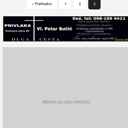
« Prethodno
1
2
3
Mjesto za vašu reklamu