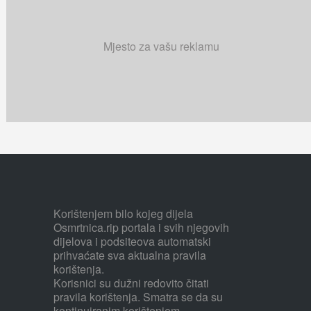
Mjesto za vašu reklamu
Korištenjem bilo kojeg dijela
Osmrtnica.rip portala i svih njegovih
dijelova i podsiteova automatski
prihvaćate sva aktualna pravila
korištenja.
Korisnici su dužni redovito čitati
pravila korištenja. Smatra se da su
kontinuiranim korištenjem