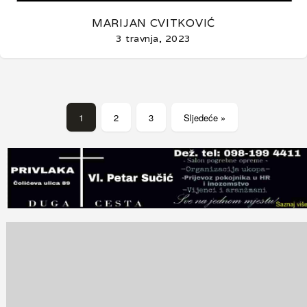
MARIJAN CVITKOVIĆ
3 travnja, 2023
1
2
3
Sljedeće »