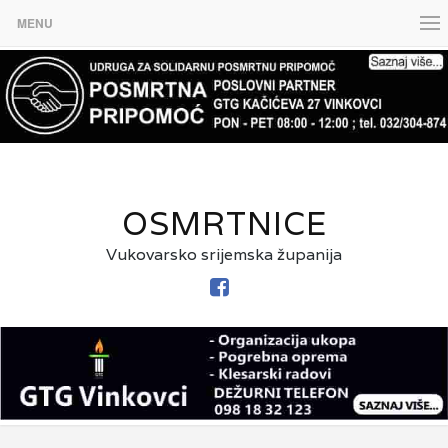
MENU
OSMRTNICE
Vukovarsko srijemska županija
FACEBOOK