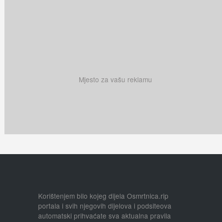
Mjesto za vašu reklamu
Korištenjem bilo kojeg dijela Osmrtnica.rip
portala i svih njegovih dijelova i podsiteova
automatski prihvaćate sva aktualna pravila