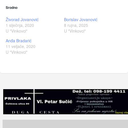
Srodno
Živorad Jovanović
Borislav Jovanović
1 siječnja, 2020
8 rujna, 2025
U "Vinkovci"
U "Vinkovci"
Anđa Bradarić
11 veljače, 2020
U "Vinkovci"