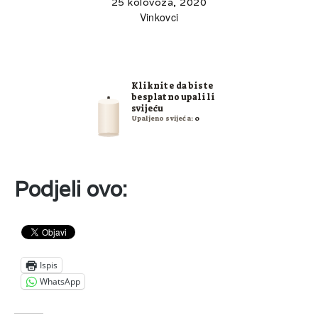
25 kolovoza, 2020
Vinkovci
Kliknite da biste
besplatno upalili
svijeću
Upaljeno svijeća:
0
Podjeli ovo:
Ispis
WhatsApp