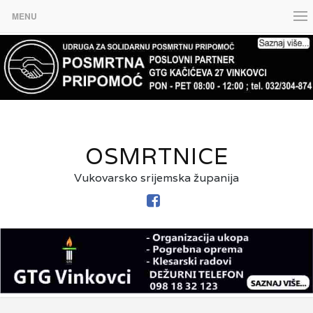
MENU
OSMRTNICE
Vukovarsko srijemska županija
FACEBOOK