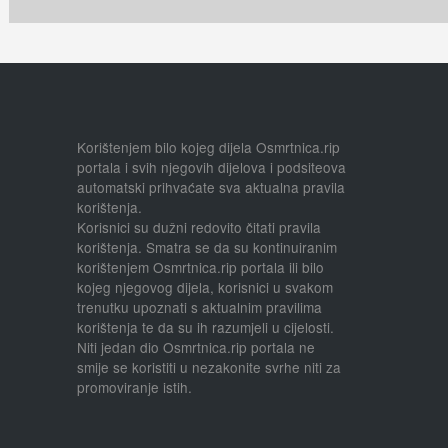
Korištenjem bilo kojeg dijela Osmrtnica.rip
portala i svih njegovih dijelova i podsiteova
automatski prihvaćate sva aktualna pravila
korištenja.
Korisnici su dužni redovito čitati pravila
korištenja. Smatra se da su kontinuiranim
korištenjem Osmrtnica.rip portala ili bilo
kojeg njegovog dijela, korisnici u svakom
trenutku upoznati s aktualnim pravilima
korištenja te da su ih razumjeli u cijelosti.
Niti jedan dio Osmrtnica.rip portala ne
smije se koristiti u nezakonite svrhe niti za
promoviranje istih.