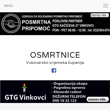
MENU
OSMRTNICE
Vukovarsko srijemska županija
FACEBOOK