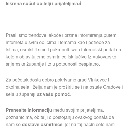
Iskrena sućut obitelji i prijateljima.
🕯
Pratili smo trendove lakoće i brzine informiranja putem
interneta u svim oblicima i temama kao i potrebe za
istima, osmislili smo i pokrenuli web internetski portal na
kojem objavljujemo osmrtnice isključivo iz Vukovarsko
srijemske županije i to u potpunosti besplatno.
Za početak dosta dobro pokrivamo grad Vinkovce i
okolna sela, želja nam je proširiti se i na ostale Gradove i
sela u županiji
uz vašu pomoć
.
Prenesite informaciju
među svojim prijateljima,
poznanicima, obitelji o postojanju ovakvog portala da
nam se
dostave osmrtnice
, jer na taj način ćete nam