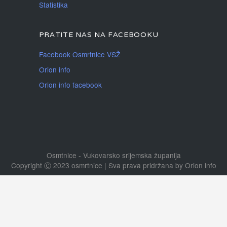
Statistika
PRATITE NAS NA FACEBOOKU
Facebook Osmrtnice VSŽ
Orion info
Orion info facebook
Osmtnice - Vukovarsko srijemska županija
Copyright Ⓒ 2023 osmrtnice | Sva prava pridržana
by
Orion info