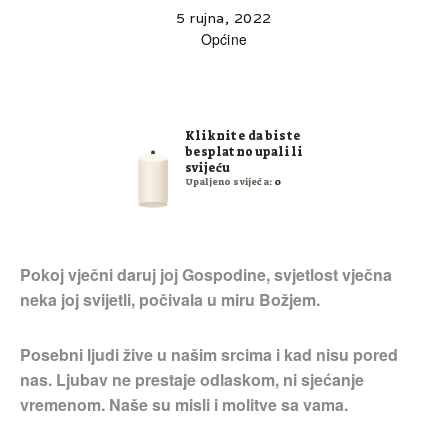
5 rujna, 2022
Općine
Kliknite da biste
besplatno upalili
svijeću
Upaljeno svijeća:
0
Pokoj vječni daruj joj Gospodine, svjetlost vječna
neka joj svijetli, počivala u miru Božjem.
Posebni ljudi žive u našim srcima i kad nisu pored
nas. Ljubav ne prestaje odlaskom, ni sjećanje
vremenom. Naše su misli i molitve sa vama.