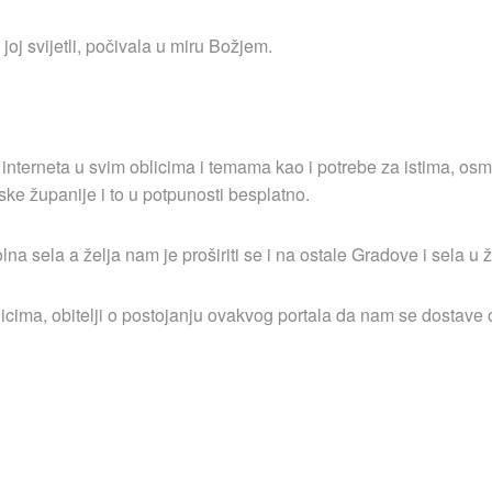
joj svijetli, počivala u miru Božjem.
 interneta u svim oblicima i temama kao i potrebe za istima, osm
ske županije i to u potpunosti besplatno.
 sela a želja nam je proširiti se i na ostale Gradove i sela u ž
icima, obitelji o postojanju ovakvog portala da nam se dostave o