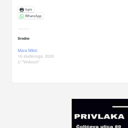
Ispis
WhatsApp
Srodno
Mara Mikić
16 studenoga, 2020
U "Vinkovci"