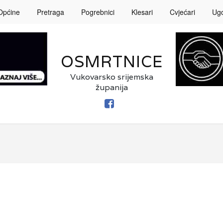
Općine
Pretraga
Pogrebnici
Klesari
Cvjećari
Ugos
OSMRTNICE
Vukovarsko srijemska
županija
FACEBOOK