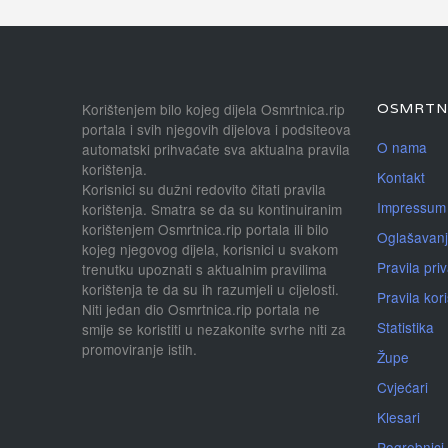
Korištenjem bilo kojeg dijela Osmrtnica.rip
OSMRTNI
portala i svih njegovih dijelova i podsiteova
O nama
automatski prihvaćate sva aktualna pravila
korištenja.
Kontakt
Korisnici su dužni redovito čitati pravila
Impressum
korištenja. Smatra se da su kontinuiranim
korištenjem Osmrtnica.rip portala ili bilo
Oglašavan
kojeg njegovog dijela, korisnici u svakom
Pravila priv
trenutku upoznati s aktualnim pravilima
korištenja te da su ih razumjeli u cijelosti.
Pravila kor
Niti jedan dio Osmrtnica.rip portala ne
Statistika
smije se koristiti u nezakonite svrhe niti za
promoviranje istih.
Župe
Cvjećari
Klesari
Pogrebnici