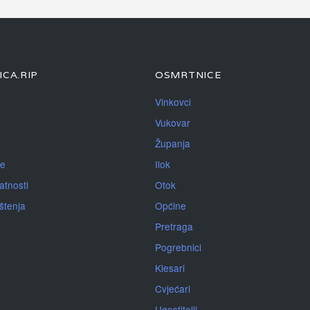
CA.RIP
OSMRTNICE
Vinkovci
Vukovar
Županja
je
Ilok
atnosti
Otok
ištenja
Općine
Pretraga
Pogrebnici
Klesari
Cvjećari
Ugostitelji