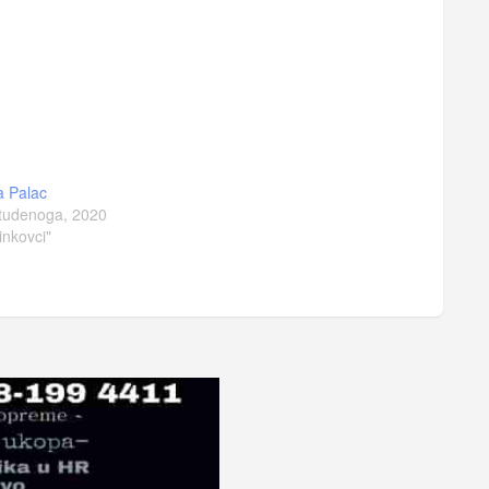
a Palac
tudenoga, 2020
inkovci"