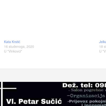
Kata Krstić
Jelk
16 studenoga, 2020
18 s
U "Vinkovci"
U "V