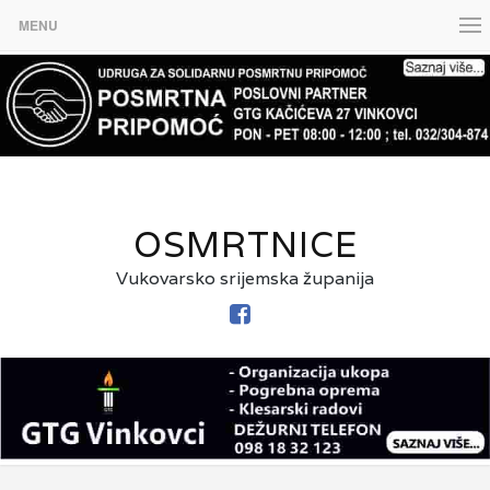
MENU
OSMRTNICE
Vukovarsko srijemska županija
FACEBOOK