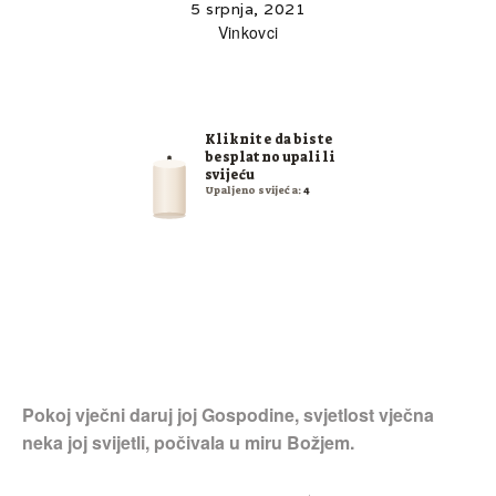
5 srpnja, 2021
Vinkovci
Kliknite da biste
besplatno upalili
svijeću
Upaljeno svijeća:
4
Pokoj vječni daruj joj Gospodine, svjetlost vječna
neka joj svijetli, počivala u miru Božjem.