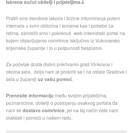
Iskrena sućut obitelji i prijateljima.
🕯
Pratili smo trendove lakoće i brzine informiranja putem
interneta u svim oblicima i temama kao i potrebe za
istima, osmislili smo i pokrenuli web internetski portal na
kojem objavljujemo osmrtnice isključivo iz Vukovarsko
srijemske županije i to u potpunosti besplatno.
Za početak dosta dobro pokrivamo grad Vinkovce i
okolna sela, želja nam je proširiti se i na ostale Gradove i
sela u županiji
uz vašu pomoć
.
Prenesite informaciju
među svojim prijateljima,
poznanicima, obitelji o postojanju ovakvog portala da
nam se
dostave osmrtnice
, jer na taj način ćete nam
olakšati i pomoći u našem radu.