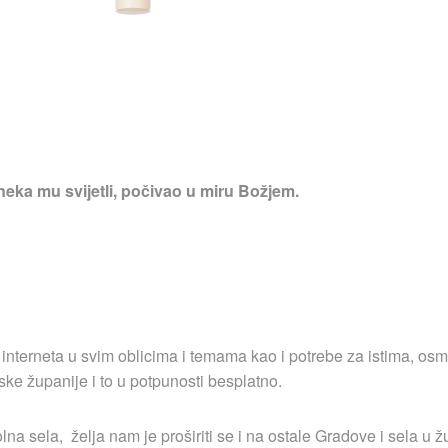
neka mu svijetli, počivao u miru Božjem.
 interneta u svim oblicima i temama kao i potrebe za istima, osm
ske županije i to u potpunosti besplatno.
a sela, želja nam je proširiti se i na ostale Gradove i sela u ž