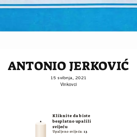
ANTONIO JERKOVIĆ
15 svibnja, 2021
Vinkovci
Kliknite da biste
besplatno upalili
svijeću
Upaljeno svijeća:
13