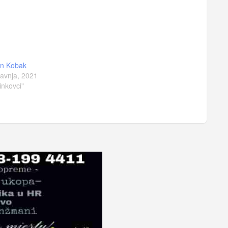
un Kobak
ravnja, 2021
inkovci"