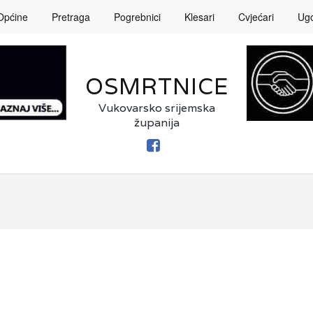
Općine
Pretraga
Pogrebnici
Klesari
Cvjećari
Ugos
OSMRTNICE
Vukovarsko srijemska
županija
FACEBOOK