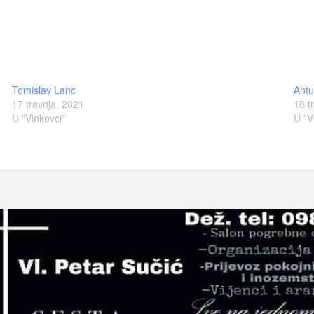
Tomislav Lanc
Ant
17 travnja, 2021
18 t
U "Vinkovci"
U "V