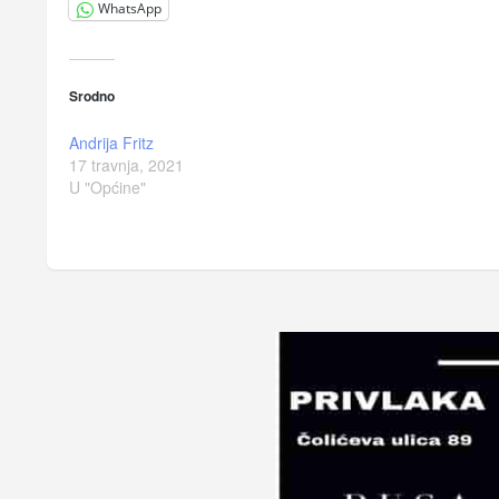
WhatsApp
Srodno
Andrija Fritz
17 travnja, 2021
U "Općine"