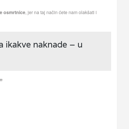
e osmrtnice
, jer na taj način ćete nam olakšati i
a ikakve naknade – u
om