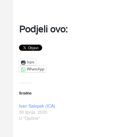
Podjeli ovo:
Ispis
WhatsApp
Srodno
Ivan Salopek (ICA)
30 lipnja, 2020
U "Općine"