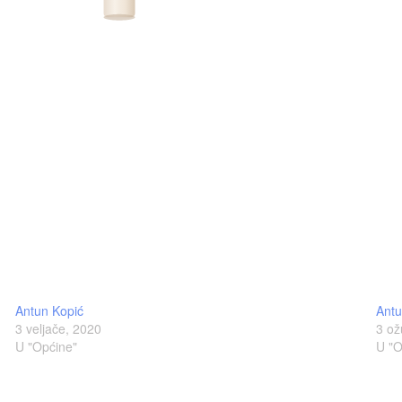
Antun Kopić
Antu
3 veljače, 2020
3 ož
U "Općine"
U "O