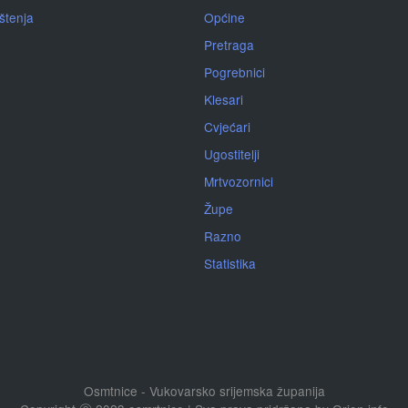
ištenja
Općine
Pretraga
Pogrebnici
Klesari
Cvjećari
Ugostitelji
Mrtvozornici
Župe
Razno
Statistika
Osmtnice - Vukovarsko srijemska županija