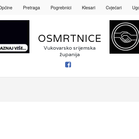
Općine
Pretraga
Pogrebnici
Klesari
Cvjećari
Ugos
OSMRTNICE
Vukovarsko srijemska
županija
FACEBOOK