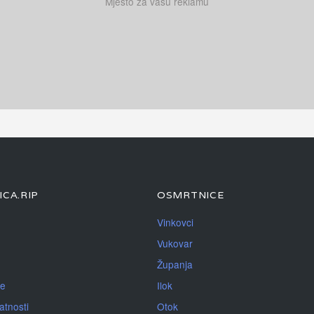
Mjesto za vašu reklamu
CA.RIP
OSMRTNICE
Vinkovci
Vukovar
Županja
je
Ilok
atnosti
Otok