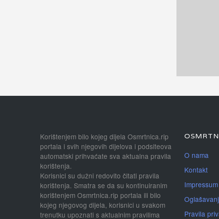
Korištenjem bilo kojeg dijela Osmrtnica.rip
OSMRTNI
portala i svih njegovih dijelova i podsiteova
O nama
automatski prihvaćate sva aktualna pravila
korištenja.
Kontakt
Korisnici su dužni redovito čitati pravila
Impressum
korištenja. Smatra se da su kontinuiranim
korištenjem Osmrtnica.rip portala ili bilo
Oglašavan
kojeg njegovog dijela, korisnici u svakom
Pravila priv
trenutku upoznati s aktualnim pravilima