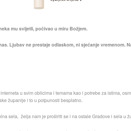
neka mu svijetli, počivao u miru Božjem.
 nas. Ljubav ne prestaje odlaskom, ni sjećanje vremenom. Na
 interneta u svim oblicima i temama kao i potrebe za istima, osm
ske županije i to u potpunosti besplatno.
a sela, želja nam je proširiti se i na ostale Gradove i sela u ž