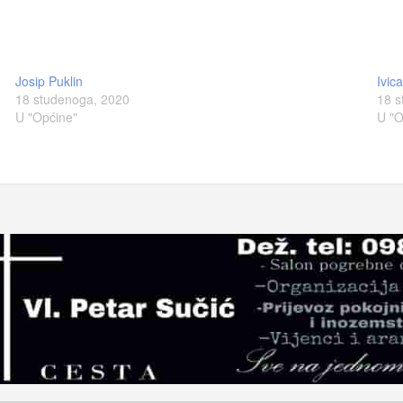
Josip Puklin
Ivic
18 studenoga, 2020
18 s
U "Općine"
U "O