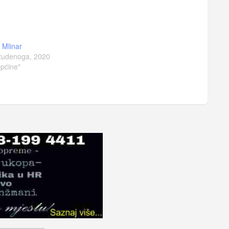
a Mlinar
tudenoga, 2020
pćine"