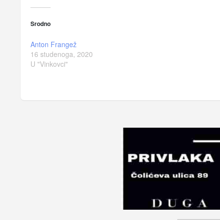
Srodno
Anton Frangež
16 studenoga, 2020
U "Vinkovci"