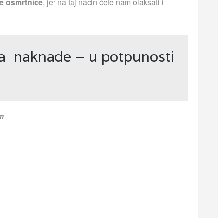
e osmrtnice
, jer na taj način ćete nam olakšati i
ja naknade – u potpunosti
om