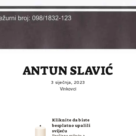
ANTUN SLAVIĆ
3 siječnja, 2023
Vinkovci
Kliknite da biste
besplatno upalili
svijeću
Upaljeno svijeća:
2