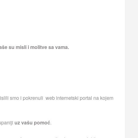
še su misli i molitve sa vama.
islili smo i pokrenuli web internetski portal na kojem
upaniji
uz vašu pomoć
.