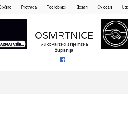
Općine
Pretraga
Pogrebnici
Klesari
Cvjećari
Ugos
OSMRTNICE
Vukovarsko srijemska
županija
FACEBOOK