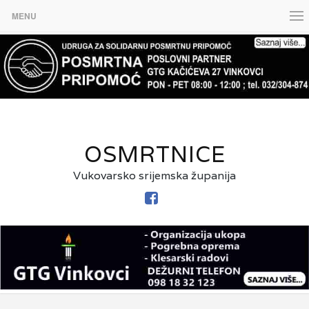
MENU
OSMRTNICE
Vukovarsko srijemska županija
FACEBOOK