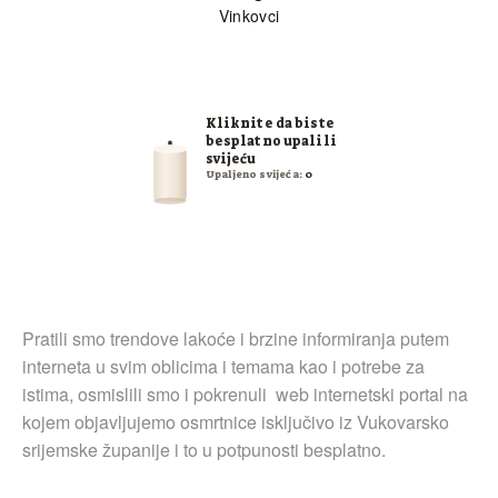
Vinkovci
Kliknite da biste
besplatno upalili
svijeću
Upaljeno svijeća:
0
Pratili smo trendove lakoće i brzine informiranja putem
interneta u svim oblicima i temama kao i potrebe za
istima, osmislili smo i pokrenuli web internetski portal na
kojem objavljujemo osmrtnice isključivo iz Vukovarsko
srijemske županije i to u potpunosti besplatno.