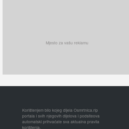
Mjesto za vašu reklamu
Korištenjem bilo kojeg dijela Osmrtnica.rip
portala i svih njegovih dijelova i podsiteova
automatski prihvaćate sva aktualna pravila
korištenja.