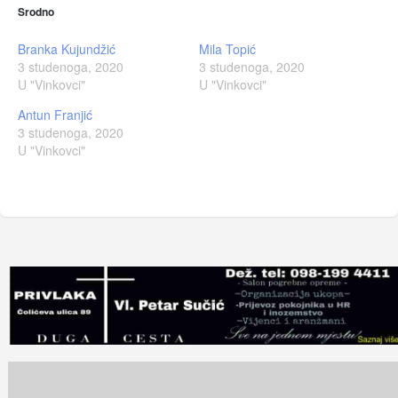
Srodno
Branka Kujundžić
Mila Topić
3 studenoga, 2020
3 studenoga, 2020
U "Vinkovci"
U "Vinkovci"
Antun Franjić
3 studenoga, 2020
U "Vinkovci"