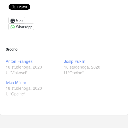
Ispis
WhatsApp
Srodno
Anton Frangež
Josip Puklin
16 studenoga, 2020
18 studenoga, 2020
U "Vinkovci"
U "Općine"
Ivica Mlinar
18 studenoga, 2020
U "Općine"