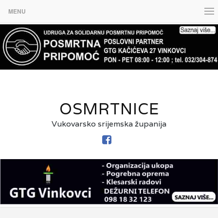
MENU
OSMRTNICE
Vukovarsko srijemska županija
FACEBOOK