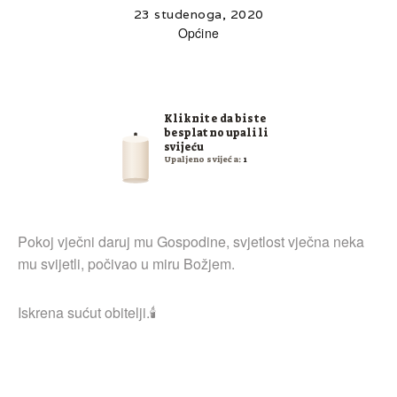
23 studenoga, 2020
Općine
Kliknite da biste
besplatno upalili
svijeću
Upaljeno svijeća:
1
Pokoj vječni daruj mu Gospodine, svjetlost vječna neka
mu svijetli, počivao u miru Božjem.
Iskrena sućut obitelji.🕯