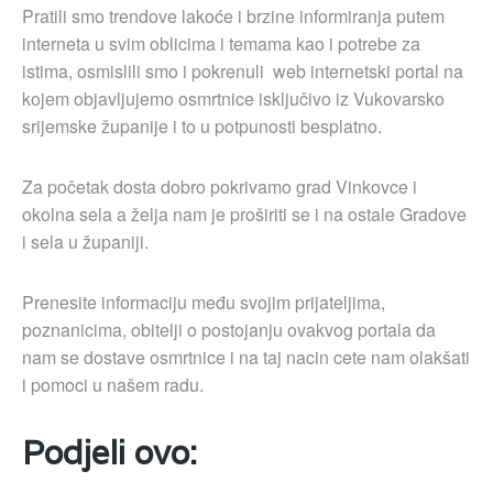
Pratili smo trendove lakoće i brzine informiranja putem
interneta u svim oblicima i temama kao i potrebe za
istima, osmislili smo i pokrenuli web internetski portal na
kojem objavljujemo osmrtnice isključivo iz Vukovarsko
srijemske županije i to u potpunosti besplatno.
Za početak dosta dobro pokrivamo grad Vinkovce i
okolna sela a želja nam je proširiti se i na ostale Gradove
i sela u županiji.
Prenesite informaciju među svojim prijateljima,
poznanicima, obitelji o postojanju ovakvog portala da
nam se dostave osmrtnice i na taj nacin cete nam olakšati
i pomoci u našem radu.
Podjeli ovo: