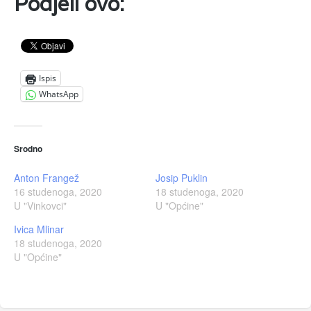
Podjeli ovo:
Ispis
WhatsApp
Srodno
Anton Frangež
Josip Puklin
16 studenoga, 2020
18 studenoga, 2020
U "Vinkovci"
U "Općine"
Ivica Mlinar
18 studenoga, 2020
U "Općine"