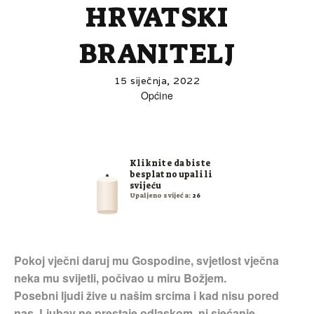
HRVATSKI
BRANITELJ
15 siječnja, 2022
Općine
Kliknite da biste
besplatno upalili
svijeću
Upaljeno svijeća:
26
Pokoj vječni daruj mu Gospodine, svjetlost vječna
neka mu svijetli, počivao u miru Božjem.
Posebni ljudi žive u našim srcima i kad nisu pored
nas. Ljubav ne prestaje odlaskom, ni sjećanje