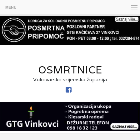
MENU
OSMRTNICE
Vukovarsko srijemska županija
FACEBOOK