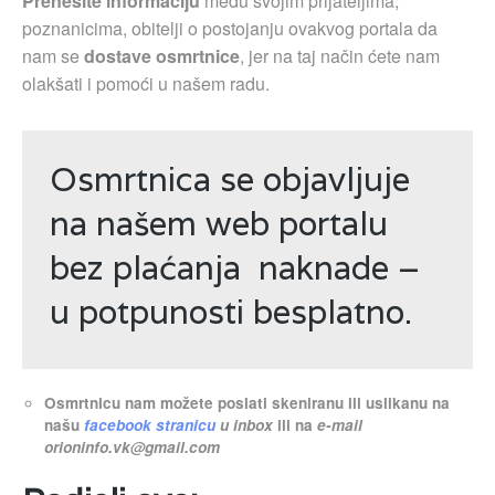
Prenesite informaciju
među svojim prijateljima,
poznanicima, obitelji o postojanju ovakvog portala da
nam se
dostave osmrtnice
, jer na taj način ćete nam
olakšati i pomoći u našem radu.
Osmrtnica se objavljuje
na našem web portalu
bez plaćanja naknade –
u potpunosti besplatno.
Osmrtnicu nam možete poslati skeniranu ili uslikanu na
našu
facebook stranicu
u inbox
ili na
e-mail
orioninfo.vk@gmail.com