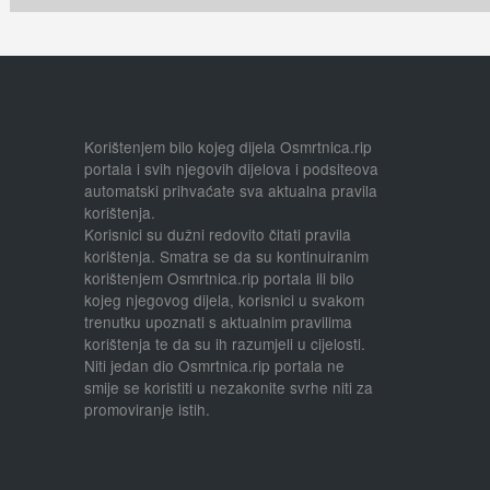
Korištenjem bilo kojeg dijela Osmrtnica.rip
portala i svih njegovih dijelova i podsiteova
automatski prihvaćate sva aktualna pravila
korištenja.
Korisnici su dužni redovito čitati pravila
korištenja. Smatra se da su kontinuiranim
korištenjem Osmrtnica.rip portala ili bilo
kojeg njegovog dijela, korisnici u svakom
trenutku upoznati s aktualnim pravilima
korištenja te da su ih razumjeli u cijelosti.
Niti jedan dio Osmrtnica.rip portala ne
smije se koristiti u nezakonite svrhe niti za
promoviranje istih.