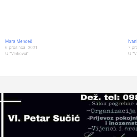
Mara Mendeš
Ivan
6 prosinca, 2021
7 pr
U "Vinkovci"
U "V