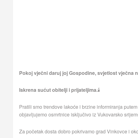
Pokoj vječni daruj joj Gospodine, svjetlost vječna ne
Iskrena sućut obitelji i prijateljima.
🕯
Pratili smo trendove lakoće i brzine informiranja putem
objavljujemo osmrtnice isključivo iz Vukovarsko srijem
Za početak dosta dobro pokrivamo grad Vinkovce i okoln