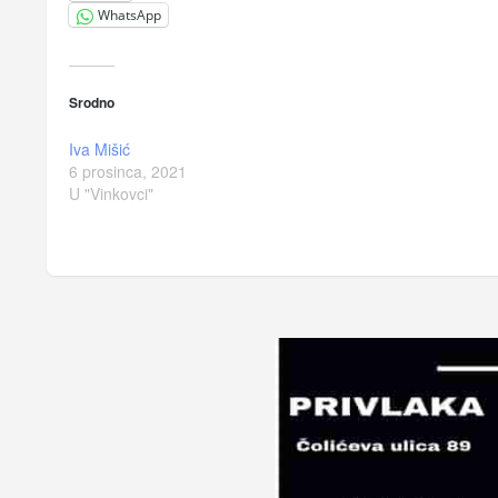
WhatsApp
Srodno
Iva Mišić
6 prosinca, 2021
U "Vinkovci"