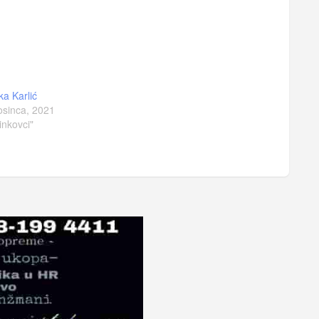
ka Karlić
osinca, 2021
inkovci"