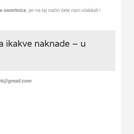
e osmrtnice
, jer na taj način ćete nam olakšati i
a ikakve naknade – u
.vk@gmail.com