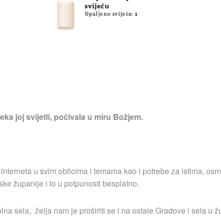
svijeću
Upaljeno svijeća:
1
ka joj svijetli, počivala u miru Božjem.
 interneta u svim oblicima i temama kao i potrebe za istima, osm
ske županije i to u potpunosti besplatno.
a sela, želja nam je proširiti se i na ostale Gradove i sela u ž