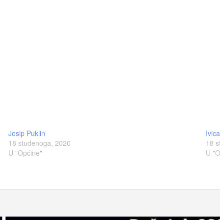
Josip Puklin
Ivic
18 studenoga, 2020
18 s
U "Općine"
U "O