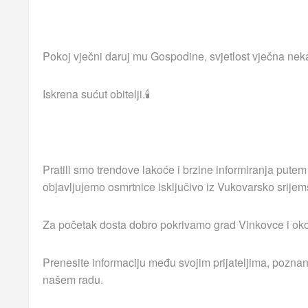
Pokoj vječni daruj mu Gospodine, svjetlost vječna neka
Iskrena sućut obitelji.🕯
Pratili smo trendove lakoće i brzine informiranja putem
objavljujemo osmrtnice isključivo iz Vukovarsko srijem
Za početak dosta dobro pokrivamo grad Vinkovce i okolna
Prenesite informaciju među svojim prijateljima, poznan
našem radu.