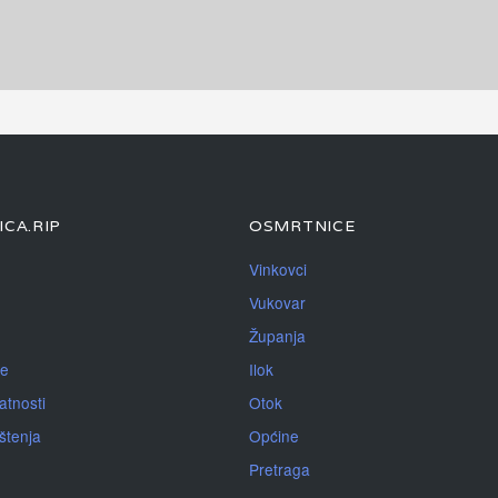
CA.RIP
OSMRTNICE
Vinkovci
Vukovar
Županja
je
Ilok
atnosti
Otok
ištenja
Općine
Pretraga