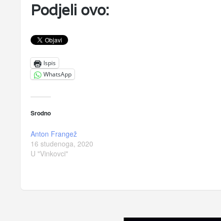
Podjeli ovo:
Ispis
WhatsApp
Srodno
Anton Frangež
16 studenoga, 2020
U "Vinkovci"