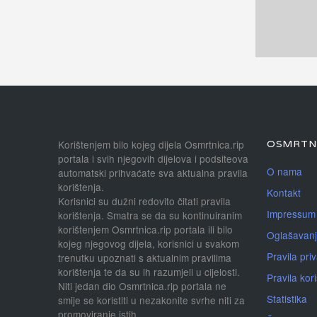
Korištenjem bilo kojeg dijela Osmrtnica.rip
OSMRTNI
portala i svih njegovih dijelova i podsiteova
O nama
automatski prihvaćate sva aktualna pravila
korištenja.
Kontakt
Korisnici su dužni redovito čitati pravila
Impressum
korištenja. Smatra se da su kontinuiranim
korištenjem Osmrtnica.rip portala ili bilo
Oglašavan
kojeg njegovog dijela, korisnici u svakom
Pravila priv
trenutku upoznati s aktualnim pravilima
korištenja te da su ih razumjeli u cijelosti.
Pravila kor
Niti jedan dio Osmrtnica.rip portala ne
Statistika
smije se koristiti u nezakonite svrhe niti za
promoviranje istih.