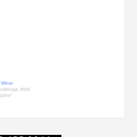
a Mlinar
tudenoga, 2020
pćine"