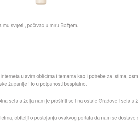
 mu svijetli, počivao u miru Božjem.
 interneta u svim oblicima i temama kao i potrebe za istima, osm
ske županije i to u potpunosti besplatno.
 sela a želja nam je proširiti se i na ostale Gradove i sela u ž
icima, obitelji o postojanju ovakvog portala da nam se dostave o