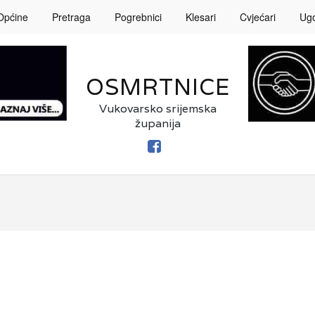
Općine
Pretraga
Pogrebnici
Klesari
Cvjećari
Ugos
OSMRTNICE
Vukovarsko srijemska
županija
FACEBOOK