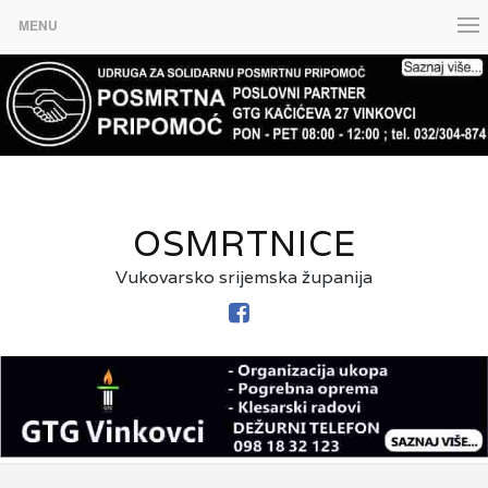
MENU
OSMRTNICE
Vukovarsko srijemska županija
FACEBOOK