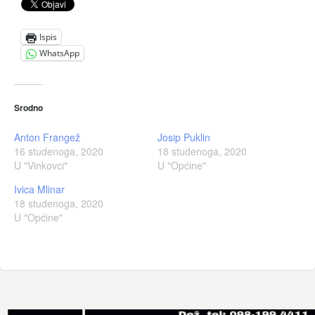
Ispis
WhatsApp
Srodno
Anton Frangež
Josip Puklin
16 studenoga, 2020
18 studenoga, 2020
U "Vinkovci"
U "Općine"
Ivica Mlinar
18 studenoga, 2020
U "Općine"