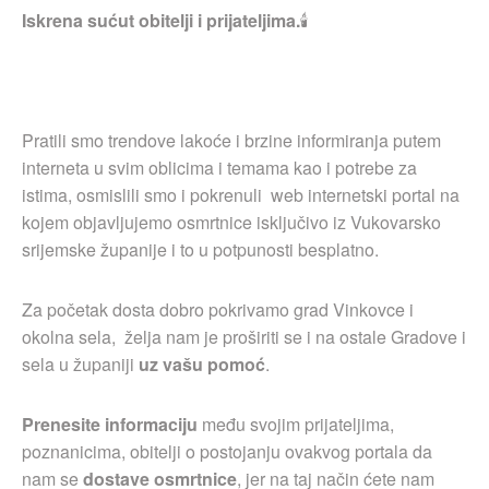
Iskrena sućut obitelji i prijateljima.
🕯
Pratili smo trendove lakoće i brzine informiranja putem
interneta u svim oblicima i temama kao i potrebe za
istima, osmislili smo i pokrenuli web internetski portal na
kojem objavljujemo osmrtnice isključivo iz Vukovarsko
srijemske županije i to u potpunosti besplatno.
Za početak dosta dobro pokrivamo grad Vinkovce i
okolna sela, želja nam je proširiti se i na ostale Gradove i
sela u županiji
uz vašu pomoć
.
Prenesite informaciju
među svojim prijateljima,
poznanicima, obitelji o postojanju ovakvog portala da
nam se
dostave osmrtnice
, jer na taj način ćete nam