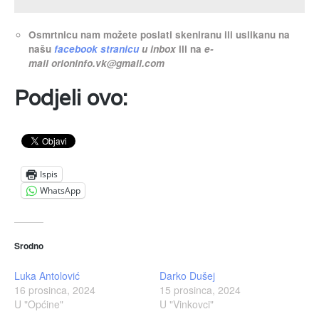
Osmrtnicu nam možete poslati skeniranu ili uslikanu na
našu
facebook stranicu
u inbox
ili na
e-
mail
orioninfo.vk@gmail.com
Podjeli ovo:
Ispis
WhatsApp
Srodno
Luka Antolović
Darko Dušej
16 prosinca, 2024
15 prosinca, 2024
U "Općine"
U "Vinkovci"