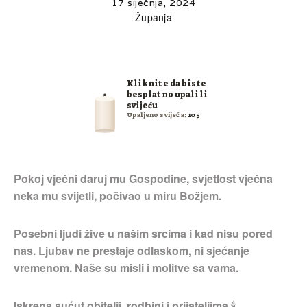
17 siječnja, 2024
Županja
Kliknite da biste
besplatno upalili
svijeću
Upaljeno svijeća:
105
Pokoj vječni daruj mu Gospodine, svjetlost vječna
neka mu svijetli, počivao u miru Božjem.
Posebni ljudi žive u našim srcima i kad nisu pored
nas. Ljubav ne prestaje odlaskom, ni sjećanje
vremenom. Naše su misli i molitve sa vama.
Iskrena sućut obitelji, rodbini i prijateljima.
🕯