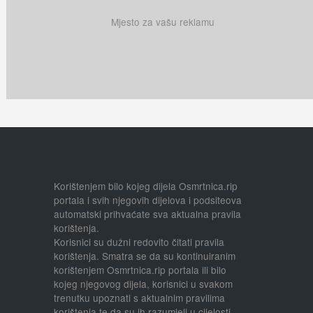
Mjesto za vašu reklamu
Korištenjem bilo kojeg dijela Osmrtnica.rip
portala i svih njegovih dijelova i podsiteova
automatski prihvaćate sva aktualna pravila
korištenja.
Korisnici su dužni redovito čitati pravila
korištenja. Smatra se da su kontinuiranim
korištenjem Osmrtnica.rip portala ili bilo
kojeg njegovog dijela, korisnici u svakom
trenutku upoznati s aktualnim pravilima
korištenja te da su ih razumjeli u cijelosti.