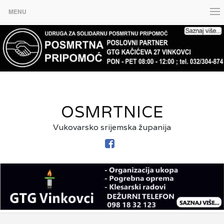
MENU
OSMRTNICE
Vukovarsko srijemska županija
FACEBOOK