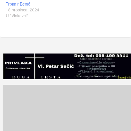
Trpimir Benić
18 prosinca, 2024
U "Vinkovci"