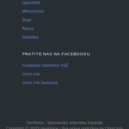
Ugostitelji
Mrtvozornici
Župe
Razno
Statistika
PRATITE NAS NA FACEBOOKU
Facebook Osmrtnice VSŽ
Orion info
Orion info facebook
Osmtnice - Vukovarsko srijemska županija
Copyright Ⓒ 2023 osmrtnice | Sva prava pridržana
by
Orion info