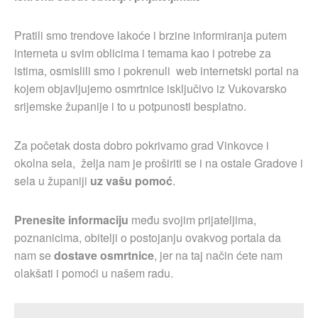
Pratili smo trendove lakoće i brzine informiranja putem
interneta u svim oblicima i temama kao i potrebe za
istima, osmislili smo i pokrenuli web internetski portal na
kojem objavljujemo osmrtnice isključivo iz Vukovarsko
srijemske županije i to u potpunosti besplatno.
Za početak dosta dobro pokrivamo grad Vinkovce i
okolna sela, želja nam je proširiti se i na ostale Gradove i
sela u županiji
uz vašu pomoć
.
Prenesite informaciju
među svojim prijateljima,
poznanicima, obitelji o postojanju ovakvog portala da
nam se
dostave osmrtnice
, jer na taj način ćete nam
olakšati i pomoći u našem radu.