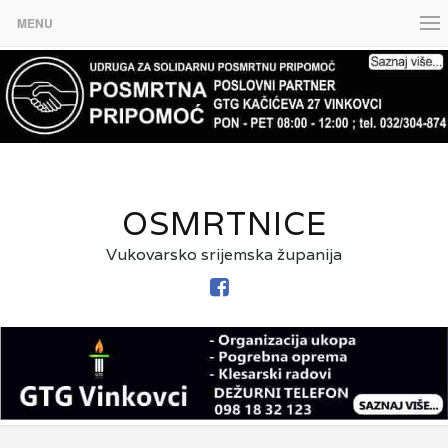
MENU
OSMRTNICE
Vukovarsko srijemska županija
FACEBOOK