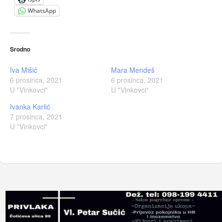
WhatsApp
Srodno
Iva Mišić
Mara Mendeš
6 prosinca, 2021
6 prosinca, 2021
U "Vinkovci"
U "Vinkovci"
Ivanka Karlić
7 prosinca, 2021
U "Vinkovci"