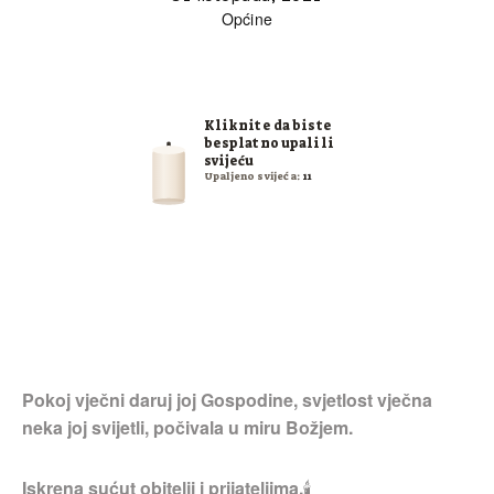
Općine
Kliknite da biste
besplatno upalili
svijeću
Upaljeno svijeća:
11
Pokoj vječni daruj joj Gospodine, svjetlost vječna
neka joj svijetli, počivala u miru Božjem.
Iskrena sućut obitelji i prijateljima.
🕯