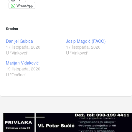
WhatsApp
Srodno
Danijel Gubica
Josip Magdić (FACO)
17 listopada, 2020
17 listopada, 2020
U "Vinkovci"
U "Vinkovci"
Marijan Vidaković
19 listopada, 2020
U "Općine"