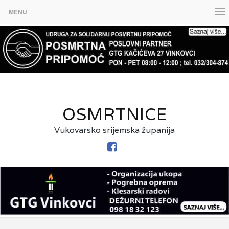
MENU
OSMRTNICE
Vukovarsko srijemska županija
FACEBOOK