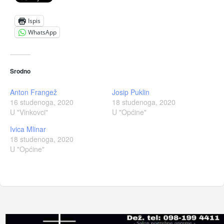
Ispis
WhatsApp
Srodno
Anton Frangež
Josip Puklin
16 studenoga, 2020
18 studenoga, 2020
U "Vinkovci"
U "Općine"
Ivica Mlinar
18 studenoga, 2020
U "Općine"