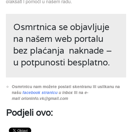
olakšati i pomoći u našem radu.
Osmrtnica se objavljuje
na našem web portalu
bez plaćanja naknade –
u potpunosti besplatno.
Osmrtnicu nam možete poslati skeniranu ili uslikanu na
našu
facebook stranicu
u inbox
ili na
e-
mail
orioninfo.vk@gmail.com
Podjeli ovo: