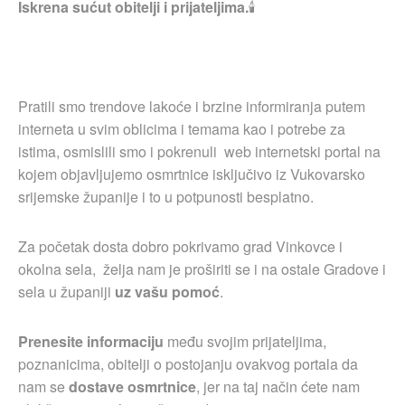
Iskrena sućut obitelji i prijateljima.
🕯
Pratili smo trendove lakoće i brzine informiranja putem
interneta u svim oblicima i temama kao i potrebe za
istima, osmislili smo i pokrenuli web internetski portal na
kojem objavljujemo osmrtnice isključivo iz Vukovarsko
srijemske županije i to u potpunosti besplatno.
Za početak dosta dobro pokrivamo grad Vinkovce i
okolna sela, želja nam je proširiti se i na ostale Gradove i
sela u županiji
uz vašu pomoć
.
Prenesite informaciju
među svojim prijateljima,
poznanicima, obitelji o postojanju ovakvog portala da
nam se
dostave osmrtnice
, jer na taj način ćete nam