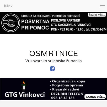
MENU
OSMRTNICE
Vukovarsko srijemska županija
FACEBOOK