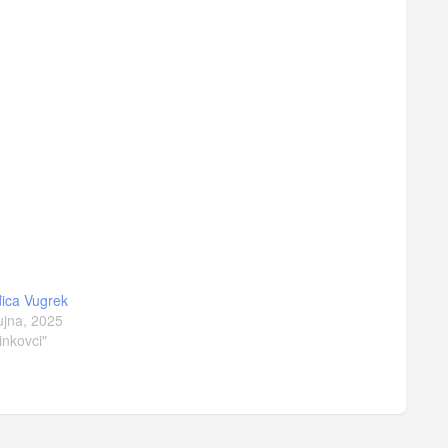
ica Vugrek
ujna, 2025
inkovci"