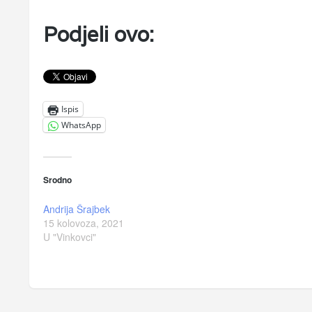
Podjeli ovo:
Ispis
WhatsApp
Srodno
Andrija Šrajbek
15 kolovoza, 2021
U "Vinkovci"