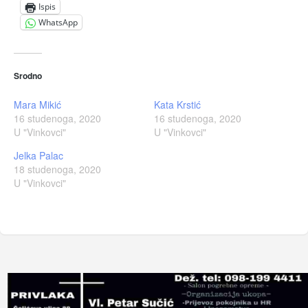
Ispis
WhatsApp
Srodno
Mara Mikić
Kata Krstić
16 studenoga, 2020
16 studenoga, 2020
U "Vinkovci"
U "Vinkovci"
Jelka Palac
18 studenoga, 2020
U "Vinkovci"