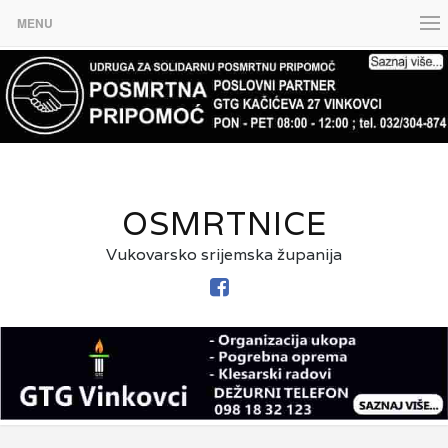
MENU
OSMRTNICE
Vukovarsko srijemska županija
FACEBOOK