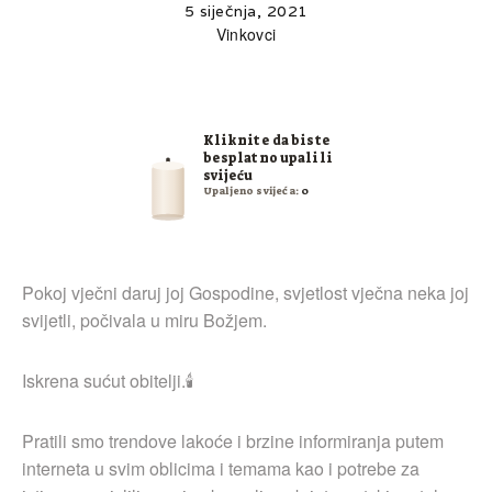
5 siječnja, 2021
Vinkovci
Kliknite da biste
besplatno upalili
svijeću
Upaljeno svijeća:
0
Pokoj vječni daruj joj Gospodine, svjetlost vječna neka joj
svijetli, počivala u miru Božjem.
Iskrena sućut obitelji.🕯
Pratili smo trendove lakoće i brzine informiranja putem
interneta u svim oblicima i temama kao i potrebe za