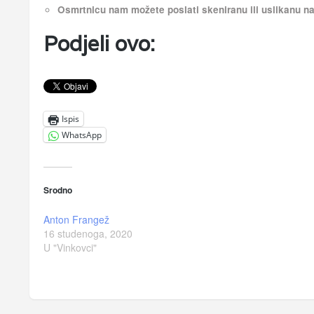
Osmrtnicu nam možete poslati skeniranu ili uslikanu 
Podjeli ovo:
Ispis
WhatsApp
Srodno
Anton Frangež
16 studenoga, 2020
U "Vinkovci"