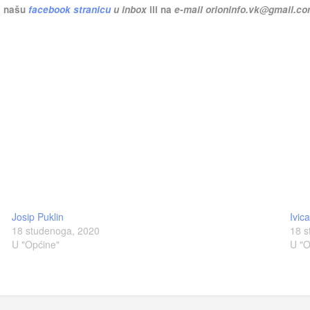
na našu
facebook stranicu
u inbox
ili na
e-mail
orioninfo.vk@gmail.c
Josip Puklin
Ivic
18 studenoga, 2020
18 s
U "Općine"
U "O