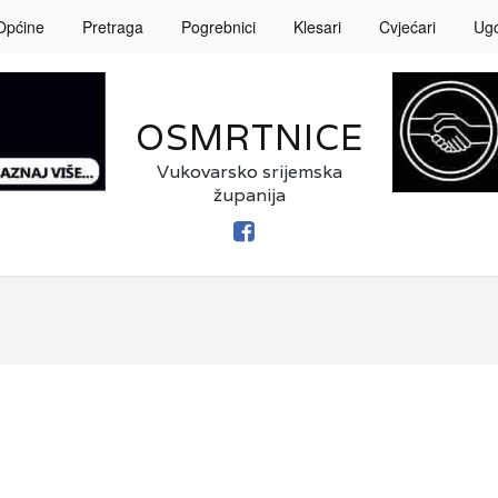
Općine
Pretraga
Pogrebnici
Klesari
Cvjećari
Ugos
OSMRTNICE
Vukovarsko srijemska
županija
FACEBOOK