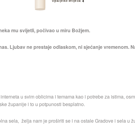
Upaljeno svijeća:
4
neka mu svijetli, počivao u miru Božjem.
 nas. Ljubav ne prestaje odlaskom, ni sjećanje vremenom. Na
 interneta u svim oblicima i temama kao i potrebe za istima, osm
ske županije i to u potpunosti besplatno.
a sela, želja nam je proširiti se i na ostale Gradove i sela u ž