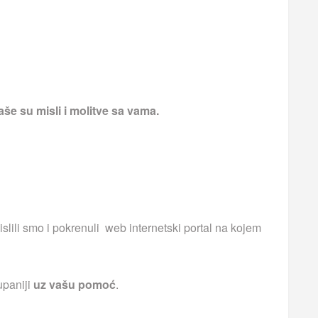
še su misli i molitve sa vama.
islili smo i pokrenuli web internetski portal na kojem
upaniji
uz vašu pomoć
.