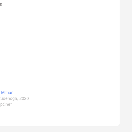
om
a Mlinar
tudenoga, 2020
pćine"