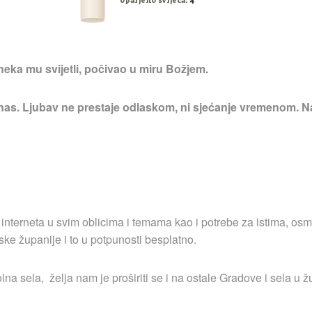
Upaljeno svijeća:
4
neka mu svijetli, počivao u miru Božjem.
 nas. Ljubav ne prestaje odlaskom, ni sjećanje vremenom. Na
 interneta u svim oblicima i temama kao i potrebe za istima, osm
ske županije i to u potpunosti besplatno.
a sela, želja nam je proširiti se i na ostale Gradove i sela u ž