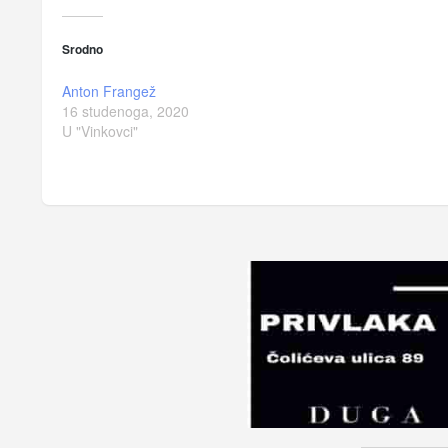
Srodno
Anton Frangež
16 studenoga, 2020
U "Vinkovci"