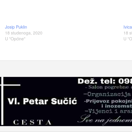
Josip Puklin
Ivic
18 studenoga, 2020
18 s
U "Općine"
U "O