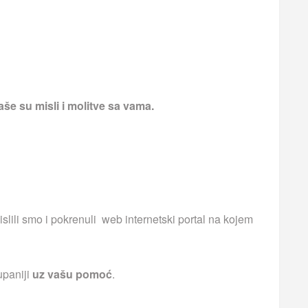
še su misli i molitve sa vama.
islili smo i pokrenuli web internetski portal na kojem
upaniji
uz vašu pomoć
.