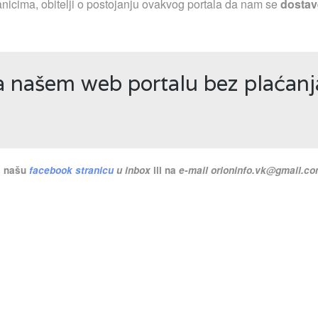
nicima, obitelji o postojanju ovakvog portala da nam se
dostav
na našem web portalu bez plaćan
na našu
facebook stranicu
u inbox
ili na
e-mail
orioninfo.vk@gmail.c