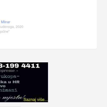
a Mlinar
tudenoga, 2020
pćine"