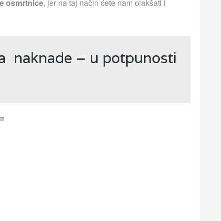
e osmrtnice
, jer na taj način ćete nam olakšati i
ja naknade – u potpunosti
om