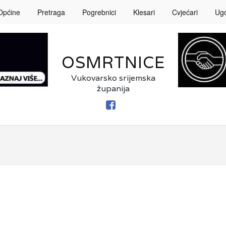
Općine
Pretraga
Pogrebnici
Klesari
Cvjećari
Ugos
OSMRTNICE
Vukovarsko srijemska
županija
FACEBOOK