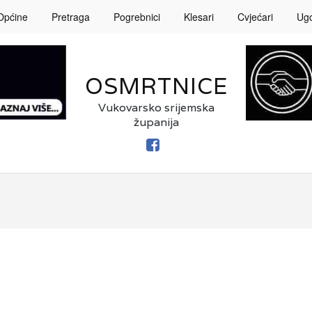
Općine
Pretraga
Pogrebnici
Klesari
Cvjećari
Ugos
OSMRTNICE
Vukovarsko srijemska
županija
FACEBOOK