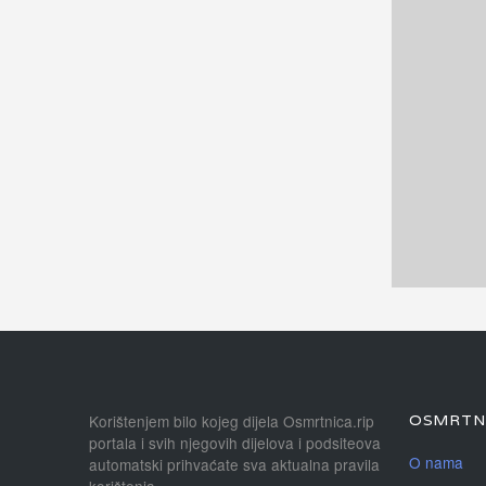
Korištenjem bilo kojeg dijela Osmrtnica.rip
OSMRTNI
portala i svih njegovih dijelova i podsiteova
O nama
automatski prihvaćate sva aktualna pravila