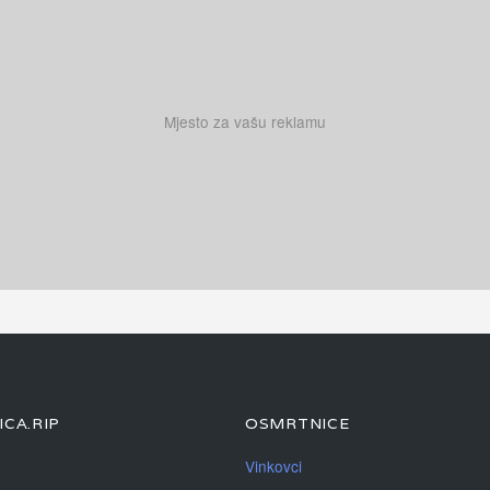
Mjesto za vašu reklamu
CA.RIP
OSMRTNICE
Vinkovci