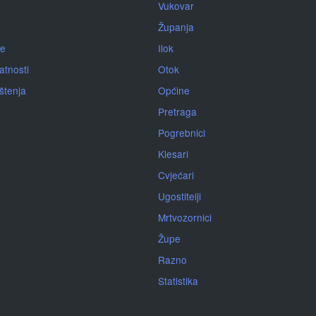
Vukovar
Županja
je
Ilok
atnosti
Otok
ištenja
Općine
Pretraga
Pogrebnici
Klesari
Cvjećari
Ugostitelji
Mrtvozornici
Župe
Razno
Statistika