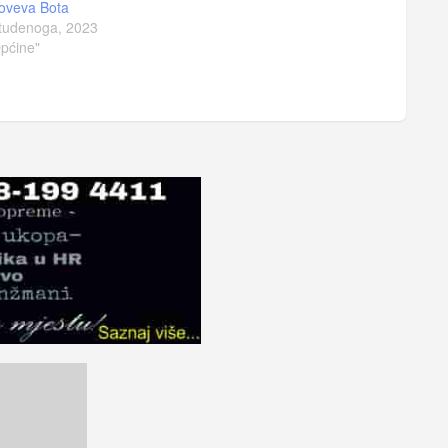
oveva Bota
tudenoga, 2023
pćine"