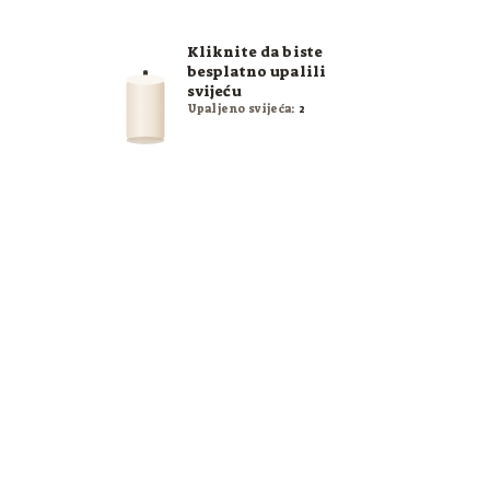
Kliknite da biste
besplatno upalili
svijeću
Upaljeno svijeća:
2