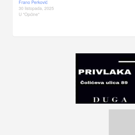
Frano Perković
30 listopada, 2025
U "Općine"