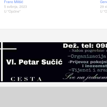
Frano Milišić
Gen
5 svibnja, 2023
29 s
U "Općine"
U "O