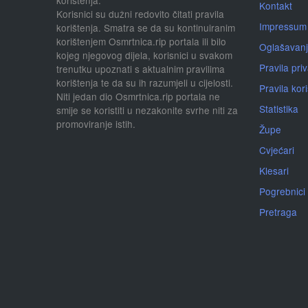
korištenja.
Kontakt
Korisnici su dužni redovito čitati pravila
Impressum
korištenja. Smatra se da su kontinuiranim
korištenjem Osmrtnica.rip portala ili bilo
Oglašavan
kojeg njegovog dijela, korisnici u svakom
Pravila priv
trenutku upoznati s aktualnim pravilima
korištenja te da su ih razumjeli u cijelosti.
Pravila kor
Niti jedan dio Osmrtnica.rip portala ne
Statistika
smije se koristiti u nezakonite svrhe niti za
promoviranje istih.
Župe
Cvjećari
Klesari
Pogrebnici
Pretraga