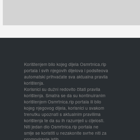
Korištenjem bilo kojeg dijela Osmrtnica.rip
portala i svih njegovih dijelova i podsiteova
automatski prihvaćate sva aktualna pravila
korištenja.
Korisnici su dužni redovito čitati pravila
korištenja. Smatra se da su kontinuiranim
korištenjem Osmrtnica.rip portala ili bilo
kojeg njegovog dijela, korisnici u svakom
trenutku upoznati s aktualnim pravilima
korištenja te da su ih razumjeli u cijelosti.
Niti jedan dio Osmrtnica.rip portala ne
smije se koristiti u nezakonite svrhe niti za
promoviranje istih.