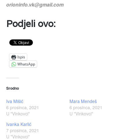
orioninfo.vk@gmail.com
Podjeli ovo:
Ispis
WhatsApp
Srodno
Iva Mišić
Mara Mendeš
6 prosinca, 2021
6 prosinca, 2021
U "Vinkovci"
U "Vinkovci"
Ivanka Karlić
7 prosinca, 2021
U "Vinkovci"