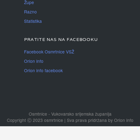
Župe
Razno
Statistika
PRATITE NAS NA FACEBOOKU
Facebook Osmrtnice VSŽ
Orion info
Orion info facebook
Osmtnice - Vukovarsko srijemska županija
Copyright Ⓒ 2023 osmrtnice | Sva prava pridržana
by
Orion info