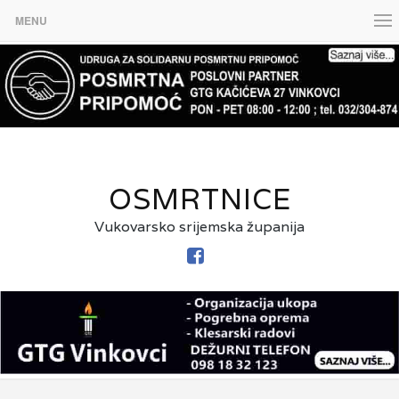
MENU
OSMRTNICE
Vukovarsko srijemska županija
FACEBOOK