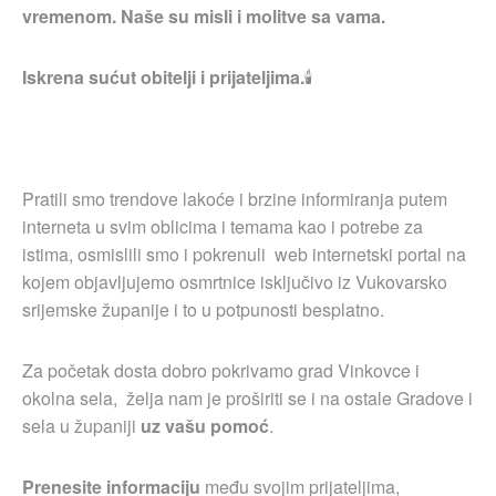
vremenom. Naše su misli i molitve sa vama.
Iskrena sućut obitelji i prijateljima.
🕯
Pratili smo trendove lakoće i brzine informiranja putem
interneta u svim oblicima i temama kao i potrebe za
istima, osmislili smo i pokrenuli web internetski portal na
kojem objavljujemo osmrtnice isključivo iz Vukovarsko
srijemske županije i to u potpunosti besplatno.
Za početak dosta dobro pokrivamo grad Vinkovce i
okolna sela, želja nam je proširiti se i na ostale Gradove i
sela u županiji
uz vašu pomoć
.
Prenesite informaciju
među svojim prijateljima,