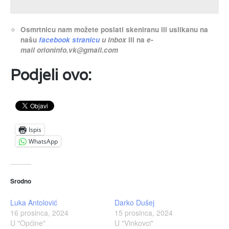
Osmrtnicu nam možete poslati skeniranu ili uslikanu na
našu
facebook stranicu
u inbox
ili na
e-
mail
orioninfo.vk@gmail.com
Podjeli ovo:
Ispis
WhatsApp
Srodno
Luka Antolović
Darko Dušej
16 prosinca, 2024
15 prosinca, 2024
U "Općine"
U "Vinkovci"