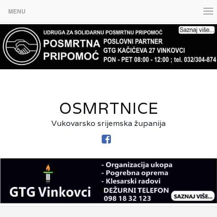
MENU
OSMRTNICE
Vukovarsko srijemska županija
FACEBOOK