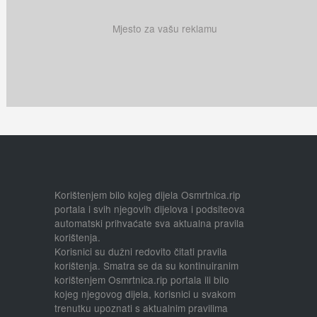
Mjesto za vašu reklamu
Korištenjem bilo kojeg dijela Osmrtnica.rip
portala i svih njegovih dijelova i podsiteova
automatski prihvaćate sva aktualna pravila
korištenja.
Korisnici su dužni redovito čitati pravila
korištenja. Smatra se da su kontinuiranim
korištenjem Osmrtnica.rip portala ili bilo
kojeg njegovog dijela, korisnici u svakom
trenutku upoznati s aktualnim pravilima