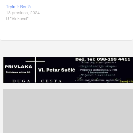
Trpimir Benić
18 prosinca, 2024
U "Vinkovci"