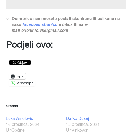
Osmrtnicu nam možete poslati skeniranu ili uslikanu na
našu
facebook stranicu
u inbox
ili na
e-
mail
orioninfo.vk@gmail.com
Podjeli ovo:
Ispis
WhatsApp
Srodno
Luka Antolović
Darko Dušej
16 prosinca, 2024
15 prosinca, 2024
U "Općine"
U "Vinkovci"