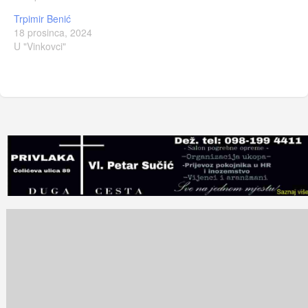
Trpimir Benić
18 prosinca, 2024
U "Vinkovci"