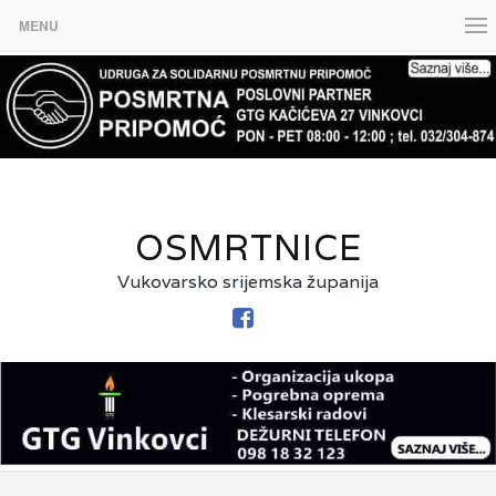
MENU
OSMRTNICE
Vukovarsko srijemska županija
FACEBOOK