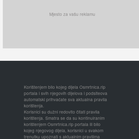
Mjesto za vašu reklamu
Korištenjem bilo kojeg dijela Osmrtnica.rip
portala i svih njegovih dijelova i podsiteova
automatski prihvaćate sva aktualna pravila
korištenja.
Korisnici su dužni redovito čitati pravila
korištenja. Smatra se da su kontinuiranim
korištenjem Osmrtnica.rip portala ili bilo
kojeg njegovog dijela, korisnici u svakom
trenutku upoznati s aktualnim pravilima