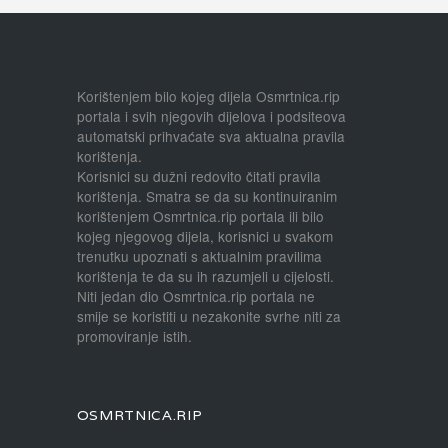
Korištenjem bilo kojeg dijela Osmrtnica.rip
portala i svih njegovih dijelova i podsiteova
automatski prihvaćate sva aktualna pravila
korištenja.
Korisnici su dužni redovito čitati pravila
korištenja. Smatra se da su kontinuiranim
korištenjem Osmrtnica.rip portala ili bilo
kojeg njegovog dijela, korisnici u svakom
trenutku upoznati s aktualnim pravilima
korištenja te da su ih razumjeli u cijelosti.
Niti jedan dio Osmrtnica.rip portala ne
smije se koristiti u nezakonite svrhe niti za
promoviranje istih.
OSMRTNICA.RIP