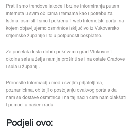
Pratili smo trendove lakoće i brzine informiranja putem
interneta u svim oblicima i temama kao i potrebe za
istima, osmislili smo i pokrenuli web internetski portal na
kojem objavljujemo osmrtnice isključivo iz Vukovarsko
srijemske županije i to u potpunosti besplatno.
Za početak dosta dobro pokrivamo grad Vinkovce i
okolna sela a želja nam je proširiti se i na ostale Gradove
i sela u županiji.
Prenesite informaciju među svojim prijateljima,
poznanicima, obitelji o postojanju ovakvog portala da
nam se dostave osmrtnice i na taj nacin cete nam olakšati
i pomoci u našem radu.
Podjeli ovo: