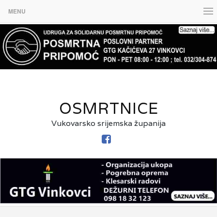
MENU
OSMRTNICE
Vukovarsko srijemska županija
FACEBOOK