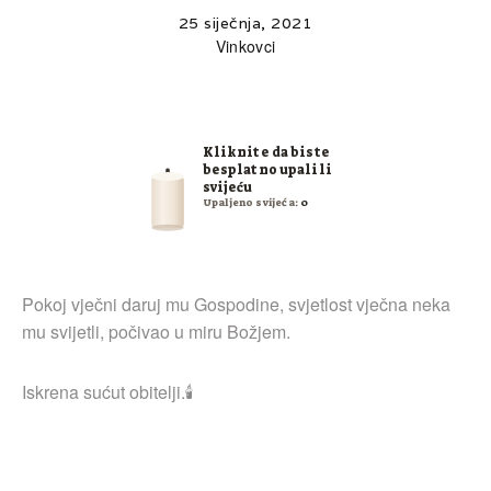
25 siječnja, 2021
Vinkovci
Kliknite da biste
besplatno upalili
svijeću
Upaljeno svijeća:
0
Pokoj vječni daruj mu Gospodine, svjetlost vječna neka
mu svijetli, počivao u miru Božjem.
Iskrena sućut obitelji.🕯