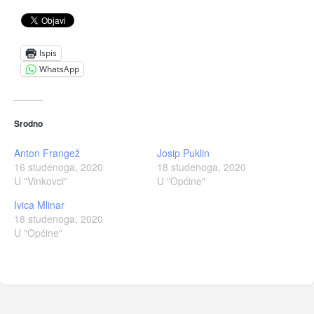
Ispis
WhatsApp
Srodno
Anton Frangež
Josip Puklin
16 studenoga, 2020
18 studenoga, 2020
U "Vinkovci"
U "Općine"
Ivica Mlinar
18 studenoga, 2020
U "Općine"