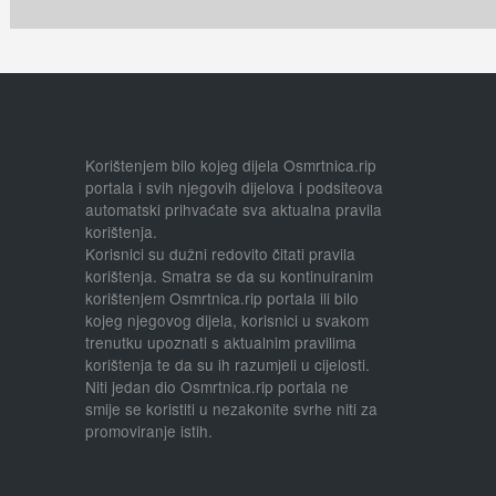
Korištenjem bilo kojeg dijela Osmrtnica.rip
portala i svih njegovih dijelova i podsiteova
automatski prihvaćate sva aktualna pravila
korištenja.
Korisnici su dužni redovito čitati pravila
korištenja. Smatra se da su kontinuiranim
korištenjem Osmrtnica.rip portala ili bilo
kojeg njegovog dijela, korisnici u svakom
trenutku upoznati s aktualnim pravilima
korištenja te da su ih razumjeli u cijelosti.
Niti jedan dio Osmrtnica.rip portala ne
smije se koristiti u nezakonite svrhe niti za
promoviranje istih.