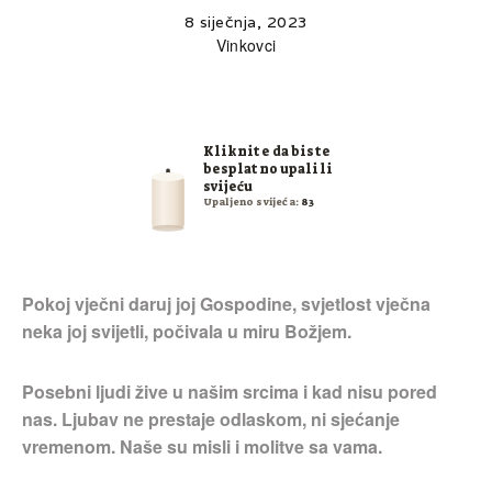
8 siječnja, 2023
Vinkovci
Kliknite da biste
besplatno upalili
svijeću
Upaljeno svijeća:
83
Pokoj vječni daruj joj Gospodine, svjetlost vječna
neka joj svijetli, počivala u miru Božjem.
Posebni ljudi žive u našim srcima i kad nisu pored
nas. Ljubav ne prestaje odlaskom, ni sjećanje
vremenom. Naše su misli i molitve sa vama.