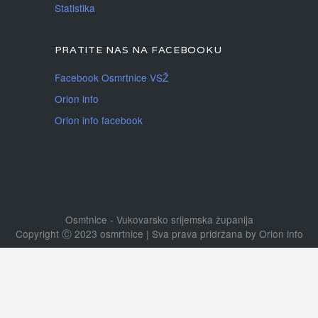
Statistika
PRATITE NAS NA FACEBOOKU
Facebook Osmrtnice VSŽ
Orion info
Orion info facebook
Osmtnice - Vukovarsko srijemska županija
Copyright Ⓒ 2023 osmrtnice | Sva prava pridržana
by
Orion info