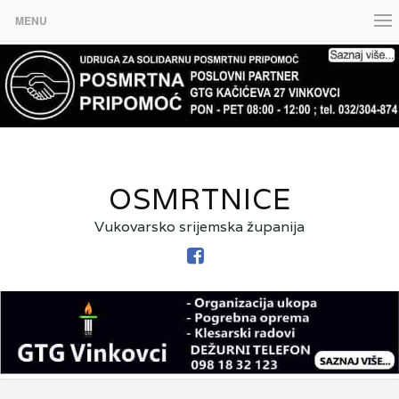
MENU
OSMRTNICE
Vukovarsko srijemska županija
FACEBOOK