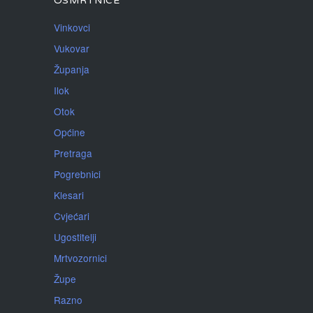
OSMRTNICE
Vinkovci
Vukovar
Županja
Ilok
Otok
Općine
Pretraga
Pogrebnici
Klesari
Cvjećari
Ugostitelji
Mrtvozornici
Župe
Razno