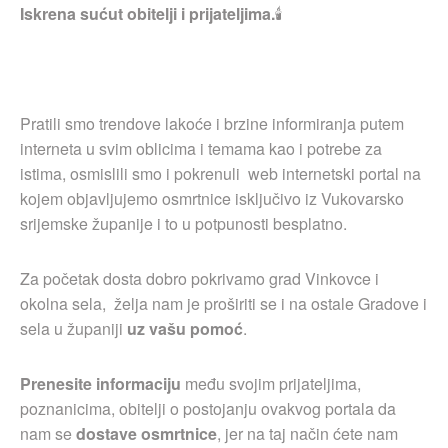
Iskrena sućut obitelji i prijateljima.
🕯
Pratili smo trendove lakoće i brzine informiranja putem
interneta u svim oblicima i temama kao i potrebe za
istima, osmislili smo i pokrenuli web internetski portal na
kojem objavljujemo osmrtnice isključivo iz Vukovarsko
srijemske županije i to u potpunosti besplatno.
Za početak dosta dobro pokrivamo grad Vinkovce i
okolna sela, želja nam je proširiti se i na ostale Gradove i
sela u županiji
uz vašu pomoć
.
Prenesite informaciju
među svojim prijateljima,
poznanicima, obitelji o postojanju ovakvog portala da
nam se
dostave osmrtnice
, jer na taj način ćete nam