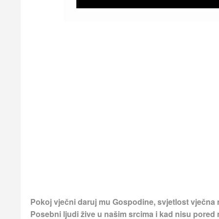
Pokoj vječni daruj mu Gospodine, svjetlost vječna 
Posebni ljudi žive u našim srcima i kad nisu pored