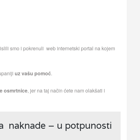
islili smo i pokrenuli web internetski portal na kojem
upaniji
uz vašu pomoć
.
e osmrtnice
, jer na taj način ćete nam olakšati i
ja naknade – u potpunosti