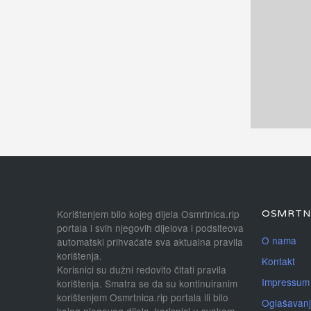
Korištenjem bilo kojeg dijela Osmrtnica.rip
OSMRTNI
portala i svih njegovih dijelova i podsiteova
O nama
automatski prihvaćate sva aktualna pravila
korištenja.
Kontakt
Korisnici su dužni redovito čitati pravila
Impressum
korištenja. Smatra se da su kontinuiranim
korištenjem Osmrtnica.rip portala ili bilo
Oglašavan