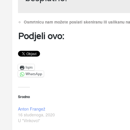
Osmrtnicu nam možete poslati skeniranu ili uslikanu 
Podjeli ovo:
Ispis
WhatsApp
Srodno
Anton Frangež
16 studenoga, 2020
U "Vinkovci"