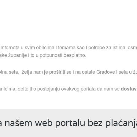
 interneta u svim oblicima i temama kao i potrebe za istima, osm
ske županije i to u potpunosti besplatno.
a sela, želja nam je proširiti se i na ostale Gradove i sela u ž
nicima, obitelji o postojanju ovakvog portala da nam se
dostav
na našem web portalu bez plaćan