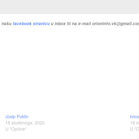
na našu
facebook stranicu
u inbox
ili na
e-mail
orioninfo.vk@gmail.c
Josip Puklin
Ivic
18 studenoga, 2020
18 s
U "Općine"
U "O