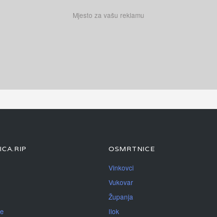
Mjesto za vašu reklamu
CA.RIP
OSMRTNICE
Vinkovci
Vukovar
Županja
je
Ilok