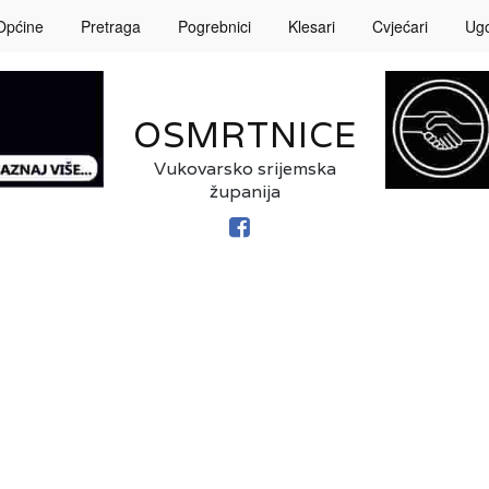
Općine
Pretraga
Pogrebnici
Klesari
Cvjećari
Ugos
OSMRTNICE
Vukovarsko srijemska
županija
FACEBOOK