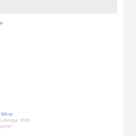
om
a Mlinar
tudenoga, 2020
pćine"