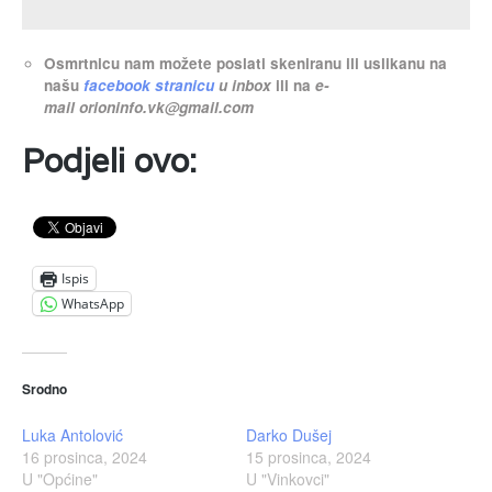
Osmrtnicu nam možete poslati skeniranu ili uslikanu na
našu
facebook stranicu
u inbox
ili na
e-
mail
orioninfo.vk@gmail.com
Podjeli ovo:
Ispis
WhatsApp
Srodno
Luka Antolović
Darko Dušej
16 prosinca, 2024
15 prosinca, 2024
U "Općine"
U "Vinkovci"