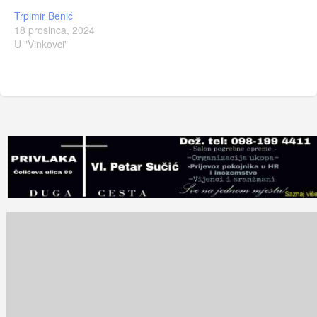
Trpimir Benić
18 prosinca, 2024
U "Vinkovci"