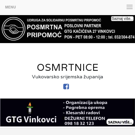
MENU
OSMRTNICE
Vukovarsko srijemska županija
FACEBOOK