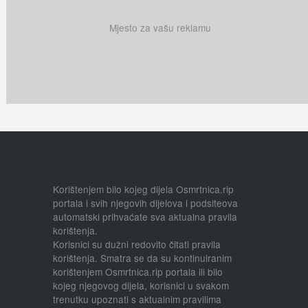
Mjesto za vašu reklamu
Korištenjem bilo kojeg dijela Osmrtnica.rip
portala i svih njegovih dijelova i podsiteova
automatski prihvaćate sva aktualna pravila
korištenja.
Korisnici su dužni redovito čitati pravila
korištenja. Smatra se da su kontinuiranim
korištenjem Osmrtnica.rip portala ili bilo
kojeg njegovog dijela, korisnici u svakom
trenutku upoznati s aktualnim pravilima