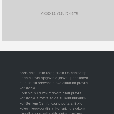
Mjesto za vašu reklamu
Korištenjem bilo kojeg dijela Osmrtnica.rip
portala i svih njegovih dijelova i podsiteova
automatski prihvaćate sva aktualna pravila
korištenja.
Korisnici su dužni redovito čitati pravila
korištenja. Smatra se da su kontinuiranim
korištenjem Osmrtnica.rip portala ili bilo
kojeg njegovog dijela, korisnici u svakom
trenutku upoznati s aktualnim pravilima