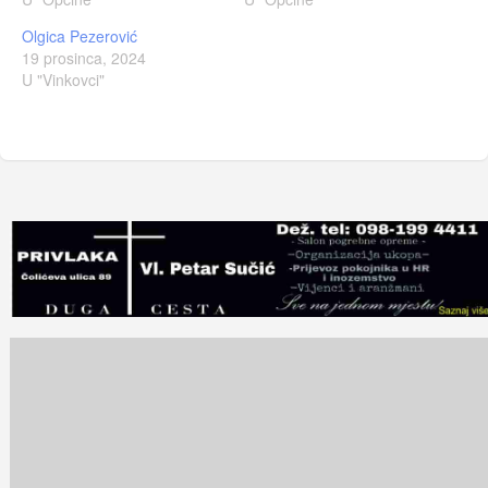
Olgica Pezerović
19 prosinca, 2024
U "Vinkovci"