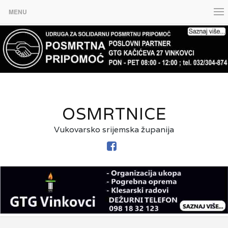
MENU
OSMRTNICE
Vukovarsko srijemska županija
FACEBOOK