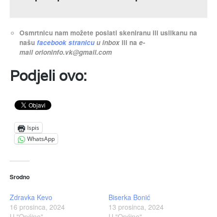
Osmrtnicu nam možete poslati skeniranu ili uslikanu na
našu
facebook stranicu
u inbox
ili na
e-
mail
orioninfo.vk@gmail.com
Podjeli ovo:
Ispis
WhatsApp
Srodno
Zdravka Kevo
Biserka Bonić
16 prosinca, 2024
13 prosinca, 2024
U "Općine"
U "Općine"