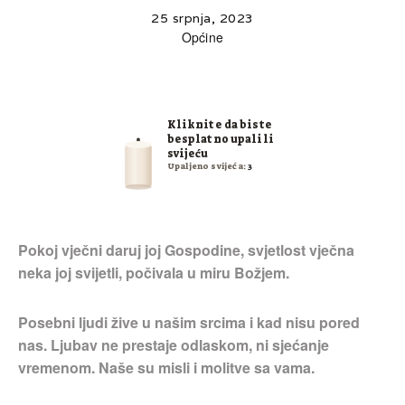
25 srpnja, 2023
Općine
Kliknite da biste
besplatno upalili
svijeću
Upaljeno svijeća:
3
Pokoj vječni daruj joj Gospodine, svjetlost vječna
neka joj svijetli, počivala u miru Božjem.
Posebni ljudi žive u našim srcima i kad nisu pored
nas. Ljubav ne prestaje odlaskom, ni sjećanje
vremenom. Naše su misli i molitve sa vama.