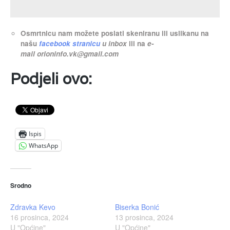
Osmrtnicu nam možete poslati skeniranu ili uslikanu na
našu
facebook stranicu
u inbox
ili na
e-
mail
orioninfo.vk@gmail.com
Podjeli ovo:
Ispis
WhatsApp
Srodno
Zdravka Kevo
Biserka Bonić
16 prosinca, 2024
13 prosinca, 2024
U "Općine"
U "Općine"