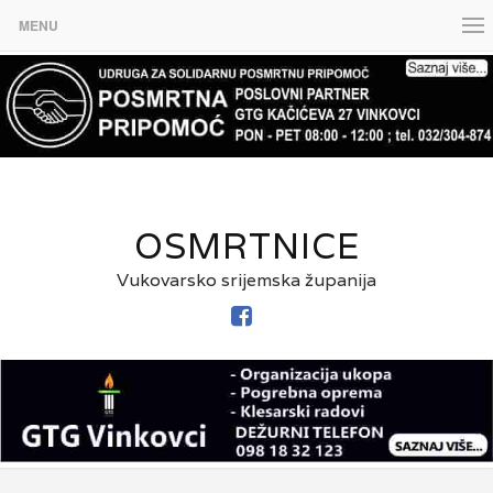
MENU
OSMRTNICE
Vukovarsko srijemska županija
FACEBOOK