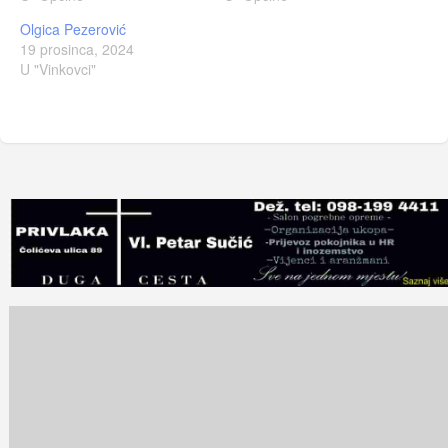
Olgica Pezerović
19 prosinca, 2024
U "Vinkovci"