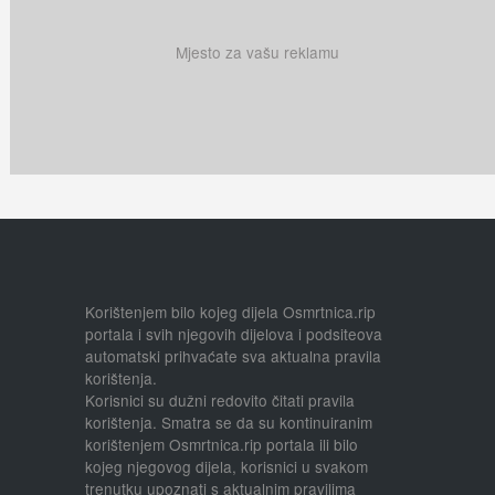
Mjesto za vašu reklamu
Korištenjem bilo kojeg dijela Osmrtnica.rip
portala i svih njegovih dijelova i podsiteova
automatski prihvaćate sva aktualna pravila
korištenja.
Korisnici su dužni redovito čitati pravila
korištenja. Smatra se da su kontinuiranim
korištenjem Osmrtnica.rip portala ili bilo
kojeg njegovog dijela, korisnici u svakom
trenutku upoznati s aktualnim pravilima