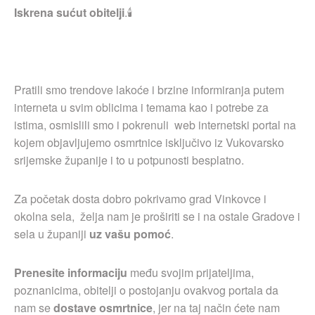
Iskrena sućut obitelji
.🕯
Pratili smo trendove lakoće i brzine informiranja putem
interneta u svim oblicima i temama kao i potrebe za
istima, osmislili smo i pokrenuli web internetski portal na
kojem objavljujemo osmrtnice isključivo iz Vukovarsko
srijemske županije i to u potpunosti besplatno.
Za početak dosta dobro pokrivamo grad Vinkovce i
okolna sela, želja nam je proširiti se i na ostale Gradove i
sela u županiji
uz vašu pomoć
.
Prenesite informaciju
među svojim prijateljima,
poznanicima, obitelji o postojanju ovakvog portala da
nam se
dostave osmrtnice
, jer na taj način ćete nam