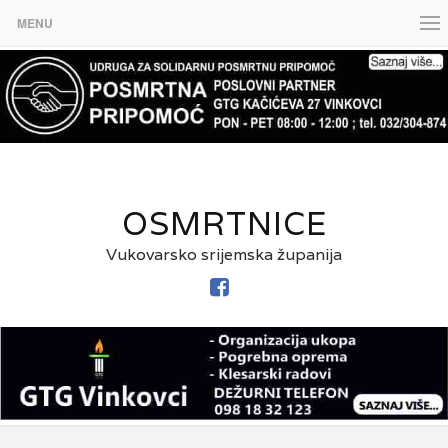
MENU
OSMRTNICE
Vukovarsko srijemska županija
FACEBOOK