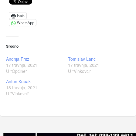
Ispis
WhatsApp
Srodno
Andrija Fritz
Tomislav Lanc
17 travnja, 2021
17 travnja, 2021
U "Općine"
U "Vinkovci"
Antun Kobak
18 travnja, 2021
U "Vinkovci"