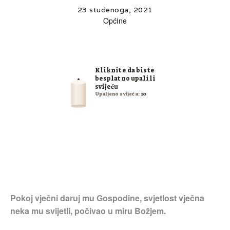
23 studenoga, 2021
Općine
Kliknite da biste
besplatno upalili
svijeću
Upaljeno svijeća:
10
Pokoj vječni daruj mu Gospodine, svjetlost vječna
neka mu svijetli, počivao u miru Božjem.