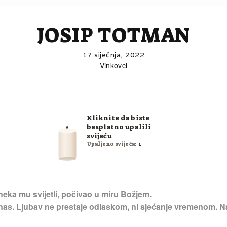
JOSIP TOTMAN
17 siječnja, 2022
Vinkovci
Kliknite da biste
besplatno upalili
svijeću
Upaljeno svijeća:
1
neka mu svijetli, počivao u miru Božjem.
 nas. Ljubav ne prestaje odlaskom, ni sjećanje vremenom. Na