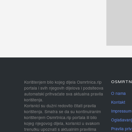
Korištenjem bilo kojeg dijela Osmrtnica.rip
OSMRTNI
portala i svih njegovih dijelova i podsiteova
O nama
automatski prihvaćate sva aktualna pravila
korištenja.
Kontakt
Korisnici su dužni redovito čitati pravila
Impressum
korištenja. Smatra se da su kontinuiranim
korištenjem Osmrtnica.rip portala ili bilo
Oglašavan
kojeg njegovog dijela, korisnici u svakom
Pravila priv
trenutku upoznati s aktualnim pravilima