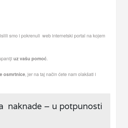
islili smo i pokrenuli web internetski portal na kojem
upaniji
uz vašu pomoć
.
e osmrtnice
, jer na taj način ćete nam olakšati i
ja naknade – u potpunosti