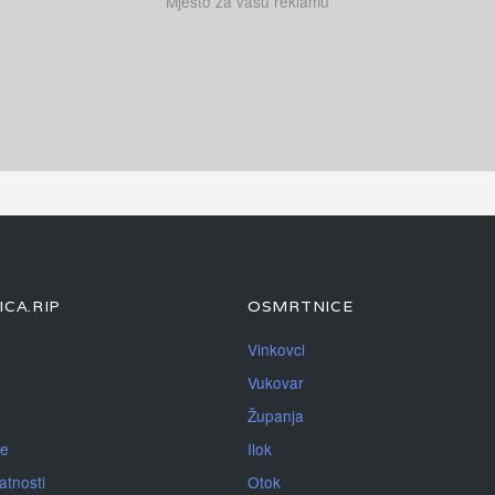
Mjesto za vašu reklamu
CA.RIP
OSMRTNICE
Vinkovci
Vukovar
Županja
je
Ilok
atnosti
Otok