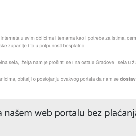
 interneta u svim oblicima i temama kao i potrebe za istima, osm
ske županije i to u potpunosti besplatno.
a sela, želja nam je proširiti se i na ostale Gradove i sela u ž
nicima, obitelji o postojanju ovakvog portala da nam se
dostav
na našem web portalu bez plaćan