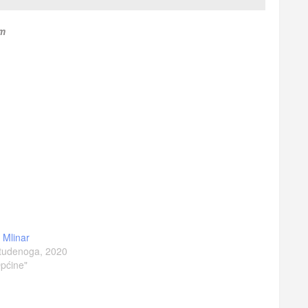
om
a Mlinar
tudenoga, 2020
pćine"