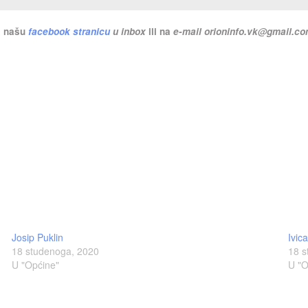
na našu
facebook stranicu
u inbox
ili na
e-mail
orioninfo.vk@gmail.c
Josip Puklin
Ivic
18 studenoga, 2020
18 s
U "Općine"
U "O