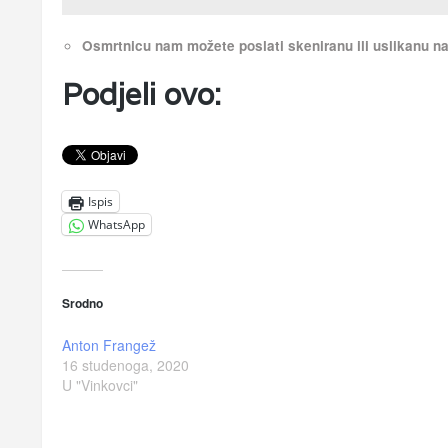
Osmrtnicu nam možete poslati skeniranu ili uslikanu 
Podjeli ovo:
Ispis
WhatsApp
Srodno
Anton Frangež
16 studenoga, 2020
U "Vinkovci"