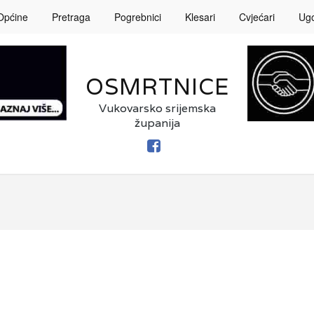
Općine
Pretraga
Pogrebnici
Klesari
Cvjećari
Ugos
OSMRTNICE
Vukovarsko srijemska
županija
FACEBOOK