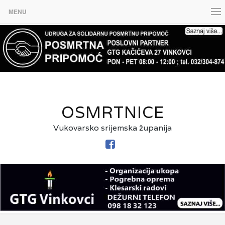
MENU
OSMRTNICE
Vukovarsko srijemska županija
FACEBOOK