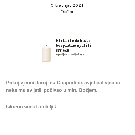
9 travnja, 2021
Općine
Kliknite da biste
besplatno upalili
svijeću
Upaljeno svijeća:
1
Pokoj vječni daruj mu Gospodine, svjetlost vječna
neka mu svijetli, počivao u miru Božjem.
Iskrena sućut obitelji
.🕯