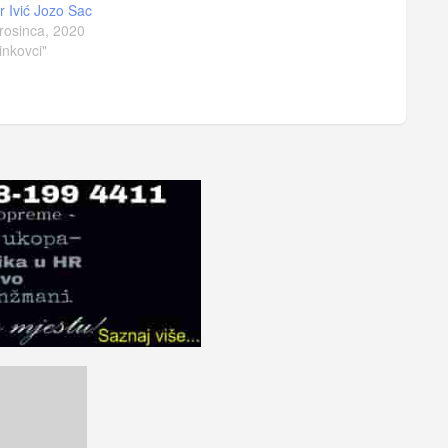
r Ivić Jozo Sac
rosinca, 2020
inkovci"