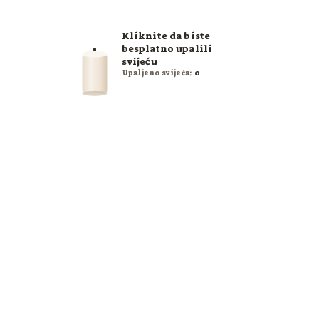
Kliknite da biste
besplatno upalili
svijeću
Upaljeno svijeća:
0