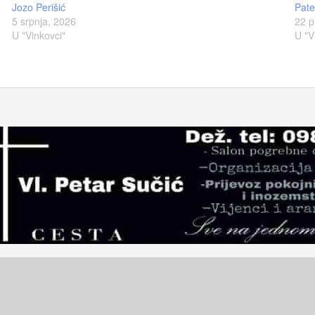
Jozo Perišić
Pate
5 srpnja, 2026
22 p
U "Vinkovci"
U "V