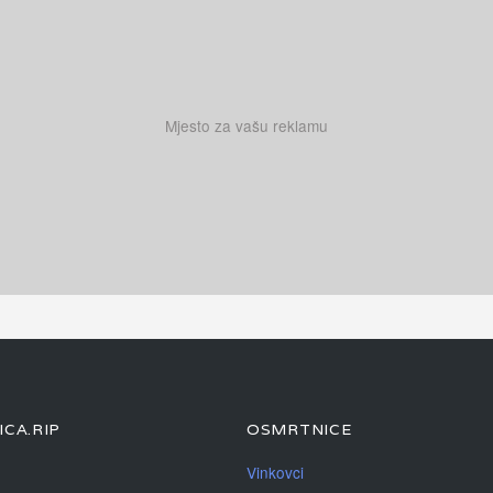
Mjesto za vašu reklamu
CA.RIP
OSMRTNICE
Vinkovci