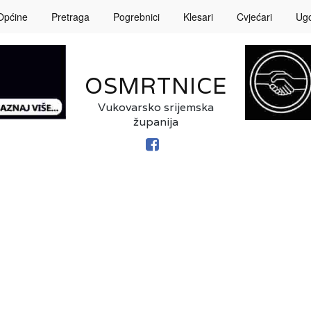
Općine
Pretraga
Pogrebnici
Klesari
Cvjećari
Ugos
OSMRTNICE
Vukovarsko srijemska
županija
FACEBOOK