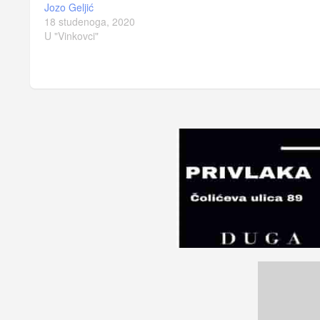
Jozo Geljić
18 studenoga, 2020
U "Vinkovci"