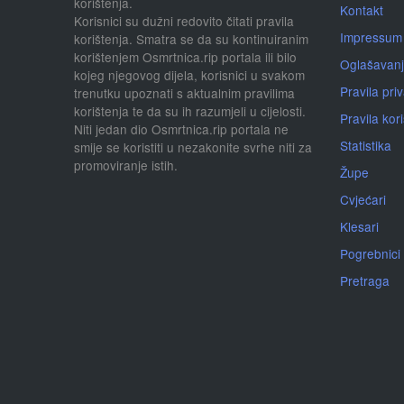
korištenja.
Kontakt
Korisnici su dužni redovito čitati pravila
Impressum
korištenja. Smatra se da su kontinuiranim
korištenjem Osmrtnica.rip portala ili bilo
Oglašavan
kojeg njegovog dijela, korisnici u svakom
Pravila priv
trenutku upoznati s aktualnim pravilima
korištenja te da su ih razumjeli u cijelosti.
Pravila kor
Niti jedan dio Osmrtnica.rip portala ne
Statistika
smije se koristiti u nezakonite svrhe niti za
promoviranje istih.
Župe
Cvjećari
Klesari
Pogrebnici
Pretraga