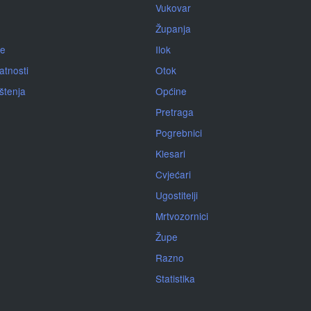
Vukovar
Županja
je
Ilok
atnosti
Otok
ištenja
Općine
Pretraga
Pogrebnici
Klesari
Cvjećari
Ugostitelji
Mrtvozornici
Župe
Razno
Statistika