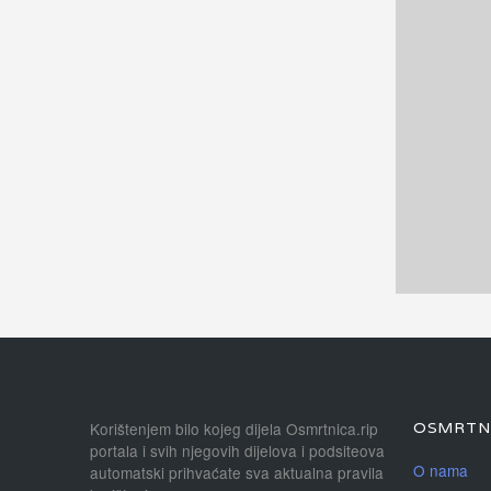
Korištenjem bilo kojeg dijela Osmrtnica.rip
OSMRTNI
portala i svih njegovih dijelova i podsiteova
O nama
automatski prihvaćate sva aktualna pravila