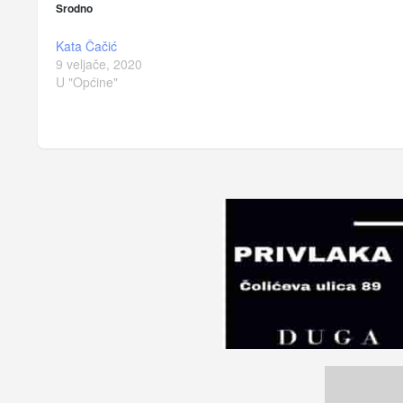
Srodno
Kata Čačić
9 veljače, 2020
U "Općine"