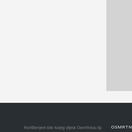
Korištenjem bilo kojeg dijela Osmrtnica.rip
OSMRTNI