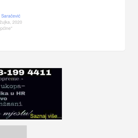
 Saračević
žujka, 2020
pćine"