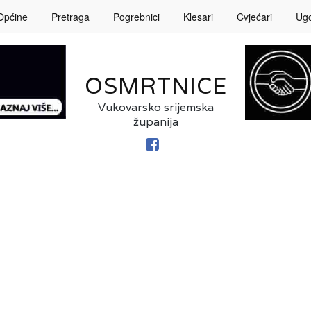
Općine
Pretraga
Pogrebnici
Klesari
Cvjećari
Ugos
OSMRTNICE
Vukovarsko srijemska
županija
FACEBOOK