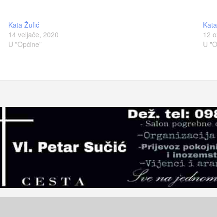
Kata Žufić
Kata
14 veljače, 2020
12 o
U "Općine"
U "O