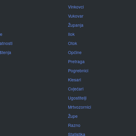
Vinkovci
Vukovar
Županja
je
Ilok
atnosti
Otok
ištenja
Općine
Pretraga
Pogrebnici
Klesari
Cvjećari
Ugostitelji
Mrtvozornici
Župe
Razno
Statistika