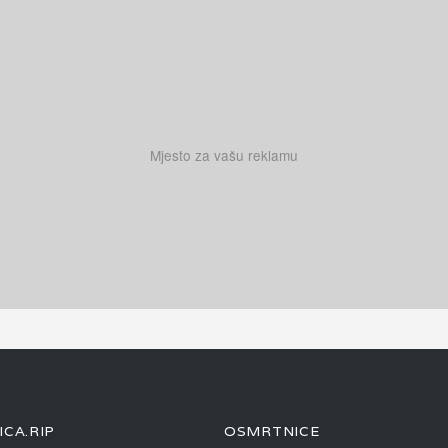
Mjesto za vašu reklamu
CA.RIP
OSMRTNICE