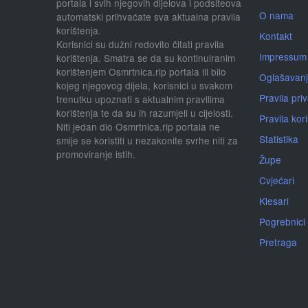
portala i svih njegovih dijelova i podsiteova
O nama
automatski prihvaćate sva aktualna pravila
korištenja.
Kontakt
Korisnici su dužni redovito čitati pravila
Impressum
korištenja. Smatra se da su kontinuiranim
korištenjem Osmrtnica.rip portala ili bilo
Oglašavan
kojeg njegovog dijela, korisnici u svakom
Pravila priv
trenutku upoznati s aktualnim pravilima
korištenja te da su ih razumjeli u cijelosti.
Pravila kor
Niti jedan dio Osmrtnica.rip portala ne
Statistika
smije se koristiti u nezakonite svrhe niti za
promoviranje istih.
Župe
Cvjećari
Klesari
Pogrebnici
Pretraga