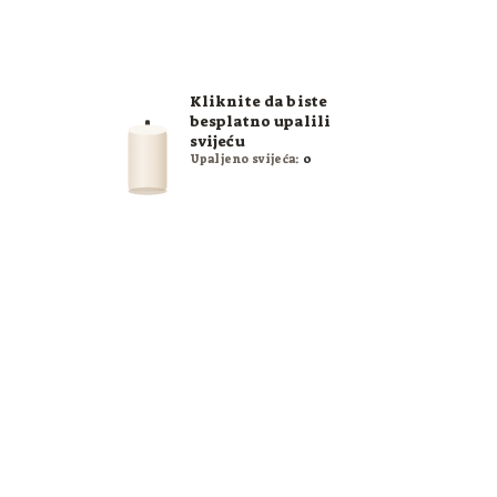
Kliknite da biste
besplatno upalili
svijeću
Upaljeno svijeća:
0