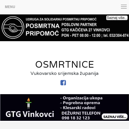
MENU
OSMRTNICE
Vukovarsko srijemska županija
FACEBOOK