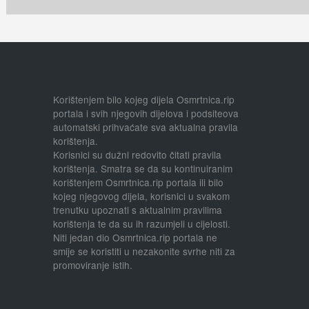
Korištenjem bilo kojeg dijela Osmrtnica.rip
portala i svih njegovih dijelova i podsiteova
automatski prihvaćate sva aktualna pravila
korištenja.
Korisnici su dužni redovito čitati pravila
korištenja. Smatra se da su kontinuiranim
korištenjem Osmrtnica.rip portala ili bilo
kojeg njegovog dijela, korisnici u svakom
trenutku upoznati s aktualnim pravilima
korištenja te da su ih razumjeli u cijelosti.
Niti jedan dio Osmrtnica.rip portala ne
smije se koristiti u nezakonite svrhe niti za
promoviranje istih.