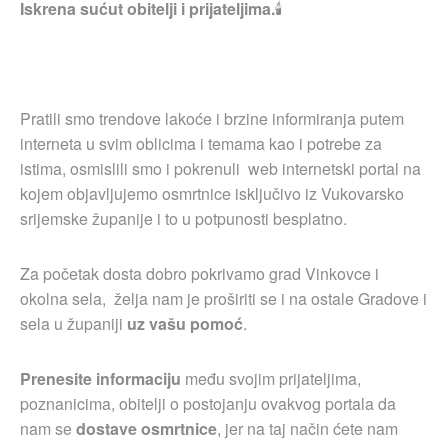
Iskrena sućut obitelji i prijateljima.
🕯
Pratili smo trendove lakoće i brzine informiranja putem
interneta u svim oblicima i temama kao i potrebe za
istima, osmislili smo i pokrenuli web internetski portal na
kojem objavljujemo osmrtnice isključivo iz Vukovarsko
srijemske županije i to u potpunosti besplatno.
Za početak dosta dobro pokrivamo grad Vinkovce i
okolna sela, želja nam je proširiti se i na ostale Gradove i
sela u županiji
uz vašu pomoć
.
Prenesite informaciju
među svojim prijateljima,
poznanicima, obitelji o postojanju ovakvog portala da
nam se
dostave osmrtnice
, jer na taj način ćete nam