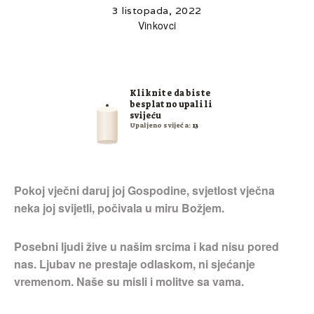
3 listopada, 2022
Vinkovci
Kliknite da biste
besplatno upalili
svijeću
Upaljeno svijeća:
13
Pokoj vječni daruj joj Gospodine, svjetlost vječna
neka joj svijetli, počivala u miru Božjem.
Posebni ljudi žive u našim srcima i kad nisu pored
nas. Ljubav ne prestaje odlaskom, ni sjećanje
vremenom. Naše su misli i molitve sa vama.