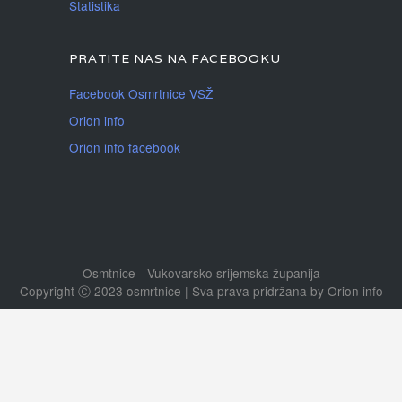
Statistika
PRATITE NAS NA FACEBOOKU
Facebook Osmrtnice VSŽ
Orion info
Orion info facebook
Osmtnice - Vukovarsko srijemska županija
Copyright Ⓒ 2023 osmrtnice | Sva prava pridržana
by
Orion info