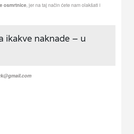
e osmrtnice
, jer na taj način ćete nam olakšati i
a ikakve naknade – u
.vk@gmail.com