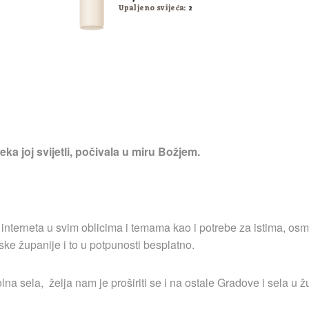
Upaljeno svijeća:
2
ka joj svijetli, počivala u miru Božjem.
 interneta u svim oblicima i temama kao i potrebe za istima, osm
ske županije i to u potpunosti besplatno.
a sela, želja nam je proširiti se i na ostale Gradove i sela u ž