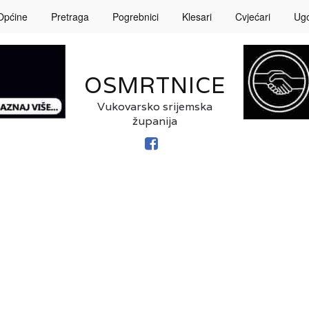
Općine
Pretraga
Pogrebnici
Klesari
Cvjećari
Ugos
OSMRTNICE
Vukovarsko srijemska
županija
FACEBOOK