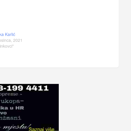
ka Karlić
osinca, 2021
inkovci"