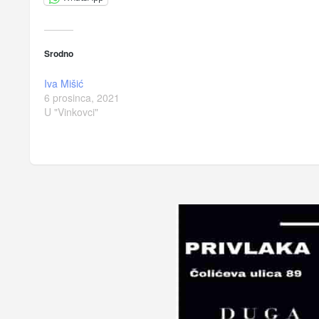
Srodno
Iva Mišić
6 prosinca, 2021
U "Vinkovci"