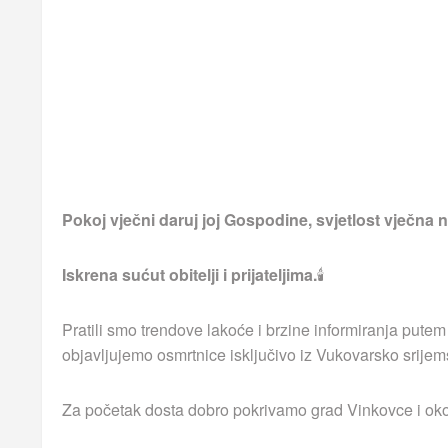
Pokoj vječni daruj joj Gospodine, svjetlost vječna ne
Iskrena sućut obitelji i prijateljima.
🕯
Pratili smo trendove lakoće i brzine informiranja putem
objavljujemo osmrtnice isključivo iz Vukovarsko srijem
Za početak dosta dobro pokrivamo grad Vinkovce i okoln