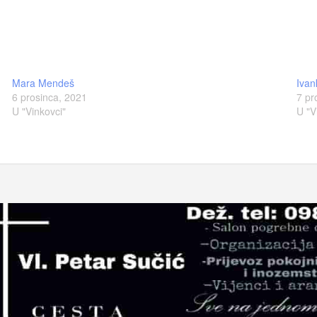
Mara Mendeš
Ivan
6 prosinca, 2021
7 pr
U "Vinkovci"
U "V