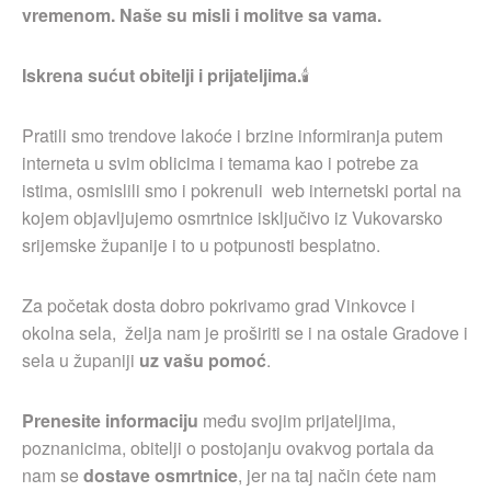
vremenom. Naše su misli i molitve sa vama.
Iskrena sućut obitelji i prijateljima.
🕯
Pratili smo trendove lakoće i brzine informiranja putem
interneta u svim oblicima i temama kao i potrebe za
istima, osmislili smo i pokrenuli web internetski portal na
kojem objavljujemo osmrtnice isključivo iz Vukovarsko
srijemske županije i to u potpunosti besplatno.
Za početak dosta dobro pokrivamo grad Vinkovce i
okolna sela, želja nam je proširiti se i na ostale Gradove i
sela u županiji
uz vašu pomoć
.
Prenesite informaciju
među svojim prijateljima,
poznanicima, obitelji o postojanju ovakvog portala da
nam se
dostave osmrtnice
, jer na taj način ćete nam