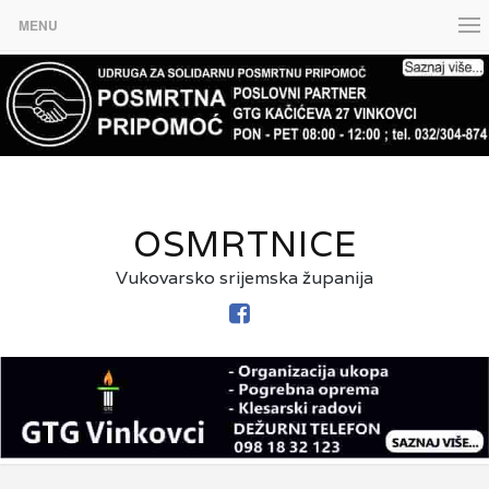
MENU
OSMRTNICE
Vukovarsko srijemska županija
FACEBOOK