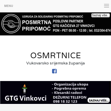
MENU
OSMRTNICE
Vukovarsko srijemska županija
FACEBOOK