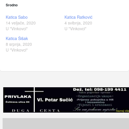
Srodno
Katica Sabo
Katica Ratković
14 veljače, 2020
4 svibnja, 2020
U "Vinkovci"
U "Vinkovci"
Katica Šišak
8 srpnja, 2020
U "Vinkovci"