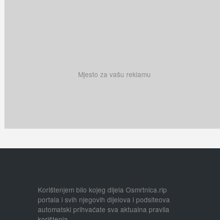
Mjesto za vašu reklamu
Korištenjem bilo kojeg dijela Osmrtnica.rip
portala i svih njegovih dijelova i podsiteova
automatski prihvaćate sva aktualna pravila
korištenja.