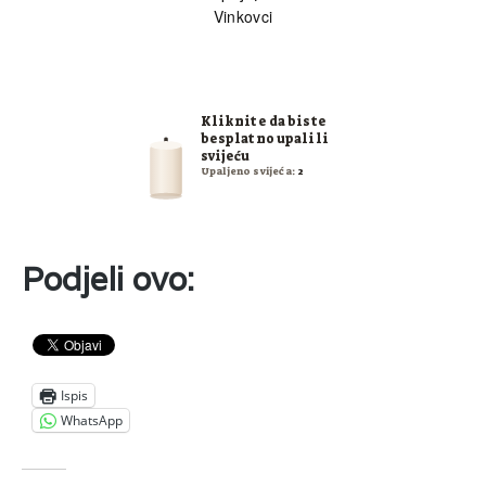
Vinkovci
Kliknite da biste
besplatno upalili
svijeću
Upaljeno svijeća:
2
Podjeli ovo:
Ispis
WhatsApp