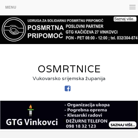
MENU
OSMRTNICE
Vukovarsko srijemska županija
FACEBOOK