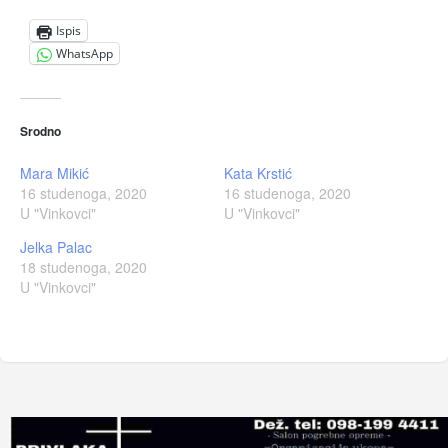
Ispis
WhatsApp
Srodno
Mara Mikić
Kata Krstić
16 studenoga, 2020
16 studenoga, 2020
U "Vinkovci"
U "Vinkovci"
Jelka Palac
18 studenoga, 2020
U "Vinkovci"