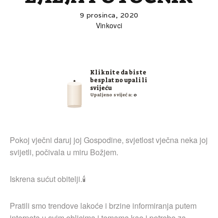
9 prosinca, 2020
Vinkovci
Kliknite da biste
besplatno upalili
svijeću
Upaljeno svijeća:
0
Pokoj vječni daruj joj Gospodine, svjetlost vječna neka joj
svijetli, počivala u miru Božjem.
Iskrena sućut obitelji.🕯
Pratili smo trendove lakoće i brzine informiranja putem
interneta u svim oblicima i temama kao i potrebe za