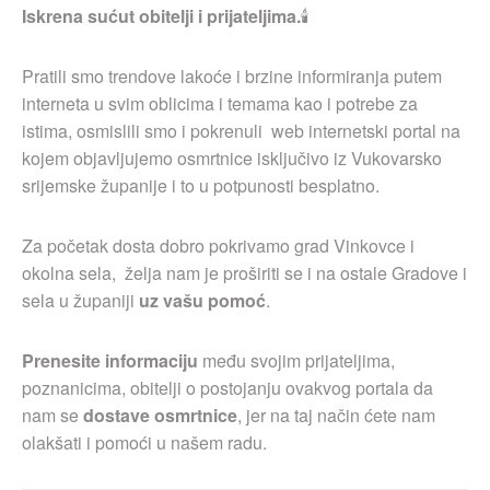
Iskrena sućut obitelji i prijateljima.
🕯
Pratili smo trendove lakoće i brzine informiranja putem
interneta u svim oblicima i temama kao i potrebe za
istima, osmislili smo i pokrenuli web internetski portal na
kojem objavljujemo osmrtnice isključivo iz Vukovarsko
srijemske županije i to u potpunosti besplatno.
Za početak dosta dobro pokrivamo grad Vinkovce i
okolna sela, želja nam je proširiti se i na ostale Gradove i
sela u županiji
uz vašu pomoć
.
Prenesite informaciju
među svojim prijateljima,
poznanicima, obitelji o postojanju ovakvog portala da
nam se
dostave osmrtnice
, jer na taj način ćete nam
olakšati i pomoći u našem radu.