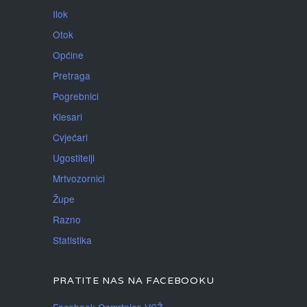
Ilok
Otok
Općine
Pretraga
Pogrebnici
Klesari
Cvjećari
Ugostitelji
Mrtvozornici
Župe
Razno
Statistika
PRATITE NAS NA FACEBOOKU
Facebook Osmrtnice VSŽ