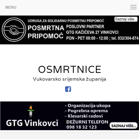
MENU
OSMRTNICE
Vukovarsko srijemska županija
FACEBOOK