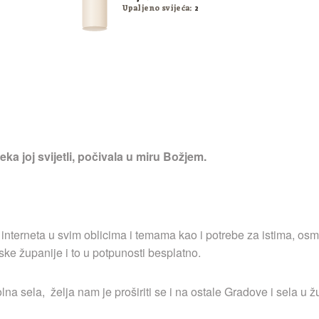
Upaljeno svijeća:
2
ka joj svijetli, počivala u miru Božjem.
 interneta u svim oblicima i temama kao i potrebe za istima, osm
ske županije i to u potpunosti besplatno.
a sela, želja nam je proširiti se i na ostale Gradove i sela u ž