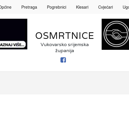
Općine
Pretraga
Pogrebnici
Klesari
Cvjećari
Ugos
OSMRTNICE
Vukovarsko srijemska
županija
FACEBOOK