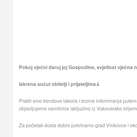
Pokoj vječni daruj joj Gospodine, svjetlost vječna ne
Iskrena sućut obitelji i prijateljima.
🕯
Pratili smo trendove lakoće i brzine informiranja putem
objavljujemo osmrtnice isključivo iz Vukovarsko srijem
Za početak dosta dobro pokrivamo grad Vinkovce i okoln