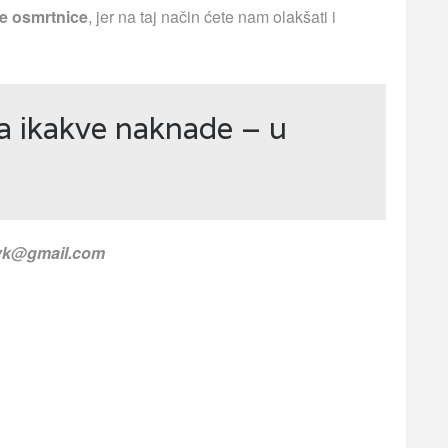
e osmrtnice
, jer na taj način ćete nam olakšati i
a ikakve naknade – u
.vk@gmail.com