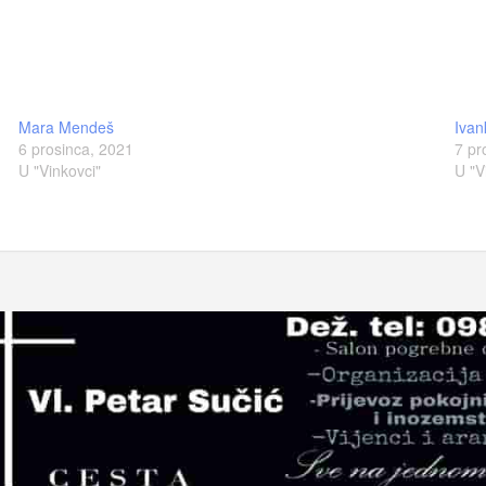
Mara Mendeš
Ivan
6 prosinca, 2021
7 pr
U "Vinkovci"
U "V