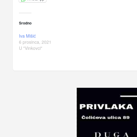
Srodno
Iva Mišić
6 prosinca, 2021
U "Vinkovci"