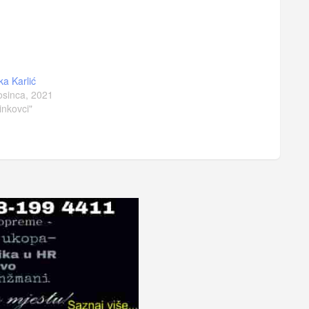
ka Karlić
osinca, 2021
inkovci"