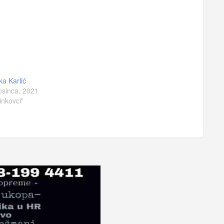
ka Karlić
osinca, 2021
inkovci"