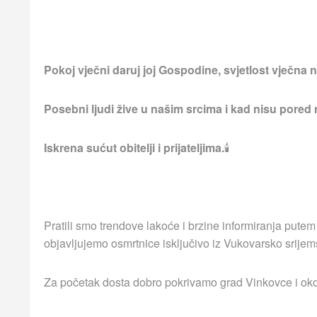
Pokoj vječni daruj joj Gospodine, svjetlost vječna ne
Posebni ljudi žive u našim srcima i kad nisu pored
Iskrena sućut obitelji i prijateljima.
🕯
Pratili smo trendove lakoće i brzine informiranja putem
objavljujemo osmrtnice isključivo iz Vukovarsko srijem
Za početak dosta dobro pokrivamo grad Vinkovce i okoln