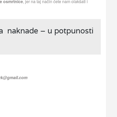
e osmrtnice
, jer na taj način ćete nam olakšati i
ja naknade – u potpunosti
.vk@gmail.com