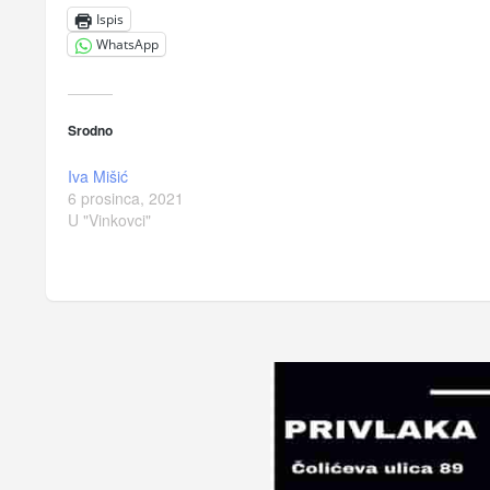
Ispis
WhatsApp
Srodno
Iva Mišić
6 prosinca, 2021
U "Vinkovci"