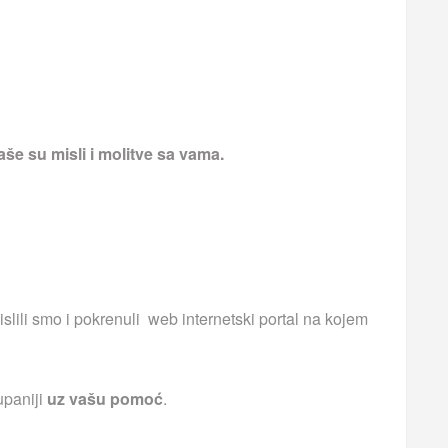
še su misli i molitve sa vama.
islili smo i pokrenuli web internetski portal na kojem
upaniji
uz vašu pomoć
.