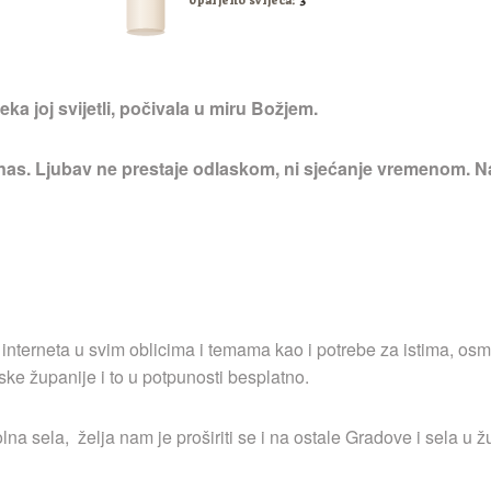
Upaljeno svijeća:
3
ka joj svijetli, počivala u miru Božjem.
 nas. Ljubav ne prestaje odlaskom, ni sjećanje vremenom. Na
 interneta u svim oblicima i temama kao i potrebe za istima, osm
ske županije i to u potpunosti besplatno.
a sela, želja nam je proširiti se i na ostale Gradove i sela u ž