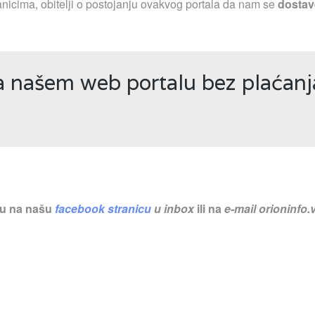
nicima, obitelji o postojanju ovakvog portala da nam se
dostav
na našem web portalu bez plaćan
nu na našu
facebook stranicu
u inbox
ili na
e-mail
orioninfo