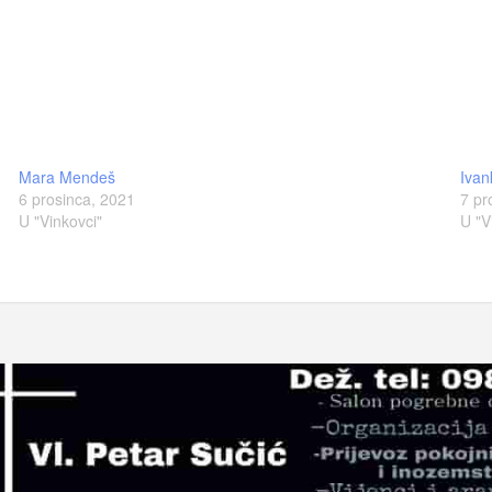
Mara Mendeš
Ivan
6 prosinca, 2021
7 pr
U "Vinkovci"
U "V