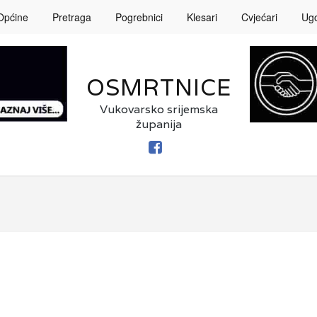
Općine
Pretraga
Pogrebnici
Klesari
Cvjećari
Ugos
OSMRTNICE
Vukovarsko srijemska
županija
FACEBOOK