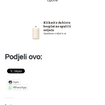
Kliknite da biste
besplatno upalili
svijeću
Upaljeno svijeća:
0
Podjeli ovo:
Ispis
WhatsApp