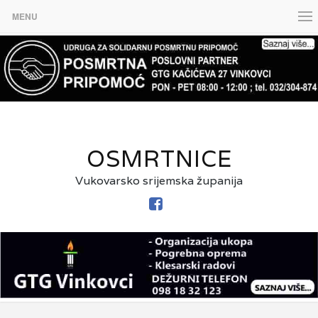
MENU
OSMRTNICE
Vukovarsko srijemska županija
FACEBOOK