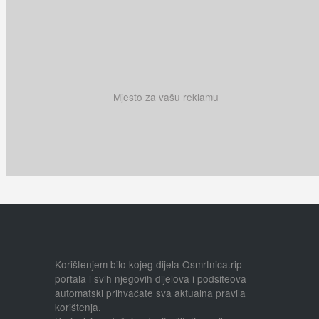
Mjesto za vašu reklamu
Korištenjem bilo kojeg dijela Osmrtnica.rip
portala i svih njegovih dijelova i podsiteova
automatski prihvaćate sva aktualna pravila
korištenja.