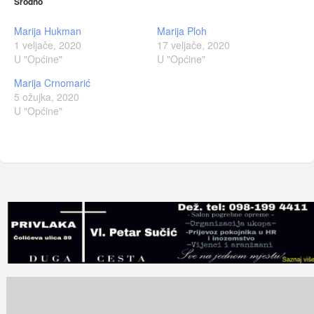
Srodno
Marija Hukman
Marija Ploh
1 veljače, 2020
17 veljače, 2020
U "Općine"
U "Općine"
Marija Crnomarić
5 ožujka, 2020
U "Općine"