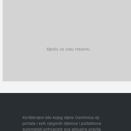
Mjesto za vašu reklamu
Korištenjem bilo kojeg dijela Osmrtnica.rip
portala i svih njegovih dijelova i podsiteova
automatski prihvaćate sva aktualna pravila