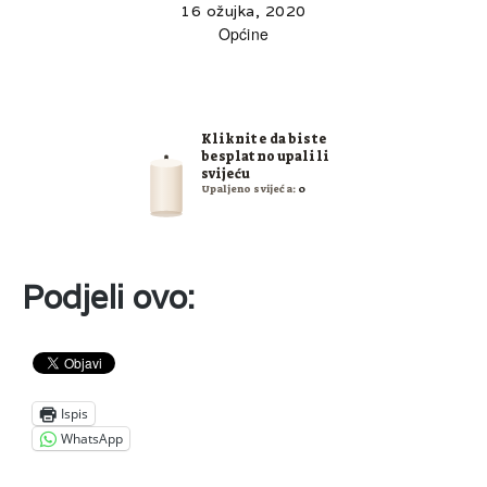
16 ožujka, 2020
Općine
Kliknite da biste
besplatno upalili
svijeću
Upaljeno svijeća:
0
Podjeli ovo:
Ispis
WhatsApp