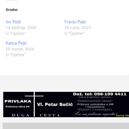
Srodno
Ivo Pejić
Franjo Pejić
14 siječnja, 2020
29 rujna, 2023
U "Općine"
U "Općine"
Katica Pejić
25 srpnja, 2024
U "Općine"