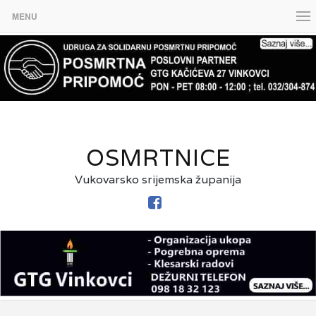
MENU
OSMRTNICE
Vukovarsko srijemska županija
FACEBOOK