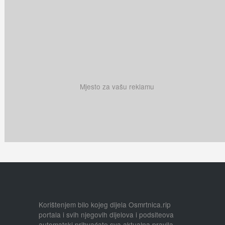
Mjesto za vašu reklamu
Korištenjem bilo kojeg dijela Osmrtnica.rip
portala i svih njegovih dijelova i podsiteova
automatski prihvaćate sva aktualna pravila