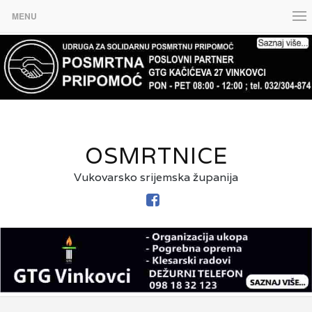
MENU
OSMRTNICE
Vukovarsko srijemska županija
FACEBOOK