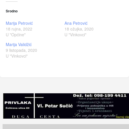
Srodno
Marija Petrović
Ana Petrović
18 rujna, 2022
18 ožujka, 2020
U "Općine"
U "Vinkovci"
Marija Validžić
9 listopada, 2020
U "Vinkovci"