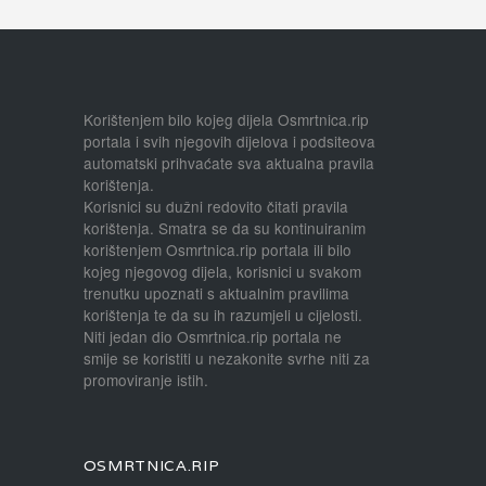
Korištenjem bilo kojeg dijela Osmrtnica.rip
portala i svih njegovih dijelova i podsiteova
automatski prihvaćate sva aktualna pravila
korištenja.
Korisnici su dužni redovito čitati pravila
korištenja. Smatra se da su kontinuiranim
korištenjem Osmrtnica.rip portala ili bilo
kojeg njegovog dijela, korisnici u svakom
trenutku upoznati s aktualnim pravilima
korištenja te da su ih razumjeli u cijelosti.
Niti jedan dio Osmrtnica.rip portala ne
smije se koristiti u nezakonite svrhe niti za
promoviranje istih.
OSMRTNICA.RIP