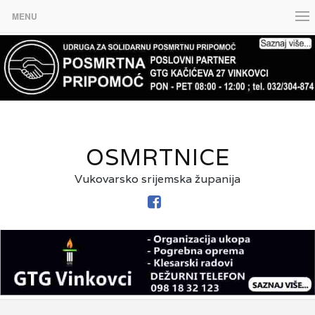
MENU
OSMRTNICE
Vukovarsko srijemska županija
FACEBOOK