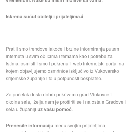
vremenom. Naše su misli i molitve sa vama.
Iskrena sućut obitelji i prijateljima.
🕯
Pratili smo trendove lakoće i brzine informiranja putem
interneta u svim oblicima i temama kao i potrebe za
istima, osmislili smo i pokrenuli web internetski portal na
kojem objavljujemo osmrtnice isključivo iz Vukovarsko
srijemske županije i to u potpunosti besplatno.
Za početak dosta dobro pokrivamo grad Vinkovce i
okolna sela, želja nam je proširiti se i na ostale Gradove i
sela u županiji
uz vašu pomoć
.
Prenesite informaciju
među svojim prijateljima,