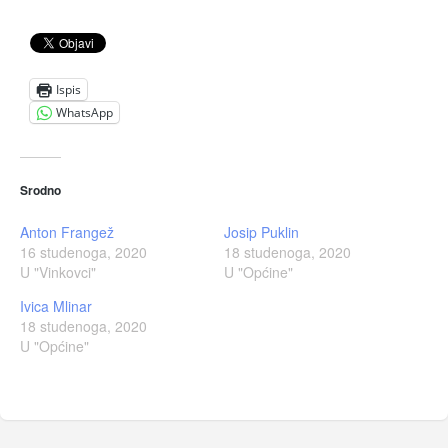
Ispis
WhatsApp
Srodno
Anton Frangež
Josip Puklin
16 studenoga, 2020
18 studenoga, 2020
U "Vinkovci"
U "Općine"
Ivica Mlinar
18 studenoga, 2020
U "Općine"