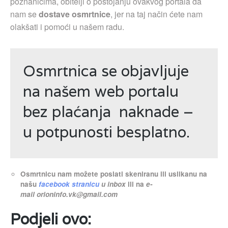
poznanicima, obitelji o postojanju ovakvog portala da
nam se
dostave osmrtnice
, jer na taj način ćete nam
olakšati i pomoći u našem radu.
Osmrtnica se objavljuje
na našem web portalu
bez plaćanja naknade –
u potpunosti besplatno.
Osmrtnicu nam možete poslati skeniranu ili uslikanu na
našu
facebook stranicu
u inbox
ili na
e-
mail
orioninfo.vk@gmail.com
Podjeli ovo: